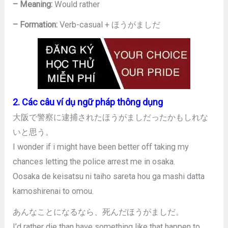
– Meaning:
Would rather
– Formation:
Verb-casual + ほうがましだ
2. Các câu ví dụ ngữ pháp thông dụng
大阪で警察に逮捕されたほうがましだったかもしれな
いと思う。
I wonder if i might have been better off taking my
chances letting the police arrest me in osaka.
Oosaka de keisatsu ni taiho sareta hou ga mashi datta
kamoshirenai to omou.
あんなことになるなら、死んだほうがましだ。
I’d rather die than have something like that happen to