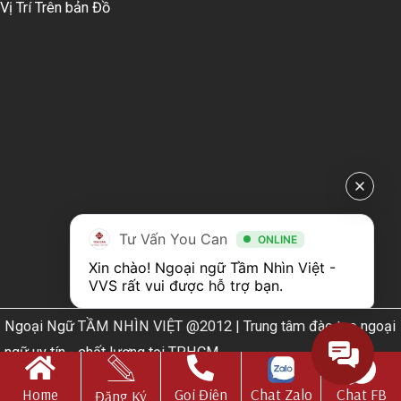
Vị Trí Trên bản Đồ
Tư Vấn You Can
ONLINE
Xin chào! Ngoại ngữ Tầm Nhìn Việt - 
VVS rất vui được hỗ trợ bạn.
Ngoại Ngữ TẦM NHÌN VIỆT @2012 | Trung tâm đào tạo ngoại
ngữ uy tín - chất lượng tại TPHCM
Web Design by
Nhà thiết kế website N.T.H DESIGN​
Home
Gọi Điện
Chat Zalo
Chat FB
Đăng Ký