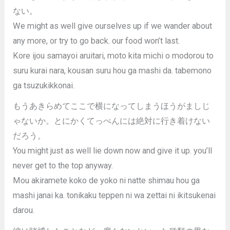
ない。
We might as well give ourselves up if we wander about
any more, or try to go back. our food won’t last.
Kore ijou samayoi aruitari, moto kita michi o modorou to
suru kurai nara, kousan suru hou ga mashi da. tabemono
ga tsuzukikkonai.
もうあきらめてここで横になってしまうほうがましじ
ゃないか。とにかくてっぺんには絶対に行き着けない
だろう。
You might just as well lie down now and give it up. you’ll
never get to the top anyway.
Mou akiramete koko de yoko ni natte shimau hou ga
mashi janai ka. tonikaku teppen ni wa zettai ni ikitsukenai
darou.