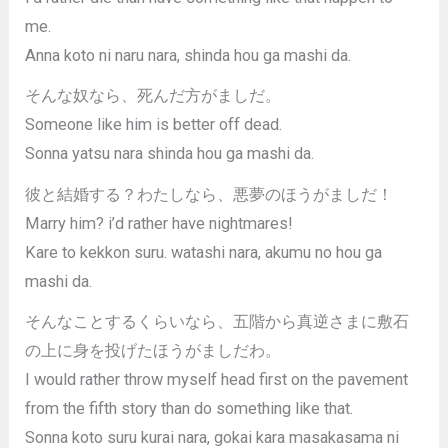
me.
Anna koto ni naru nara, shinda hou ga mashi da.
そんな奴なら、死んだ方がましだ。
Someone like him is better off dead.
Sonna yatsu nara shinda hou ga mashi da.
彼と結婚する？わたしなら、悪夢のほうがましだ！
Marry him? i’d rather have nightmares!
Kare to kekkon suru. watashi nara, akumu no hou ga
mashi da.
そんなことするくらいなら、五階から真逆さまに敷石
の上に身を投げたほうがましだわ。
I would rather throw myself head first on the pavement
from the fifth story than do something like that.
Sonna koto suru kurai nara, gokai kara masakasama ni