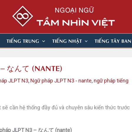
TIẾNG TRUNG
TIẾNG NHẬT
TIẾNG TÂY BA
N3 – なんて (NANTE)
háp JLPT N3
,
Ngữ pháp JLPT N3 - nante
,
ngữ pháp tiếng
 sẽ cần hệ thống đầy đủ và chuyên sâu kiến thức trước
ữ pháp JLPT N3 – なんて (nante)