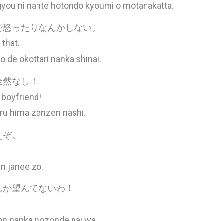
you ni nante hotondo kyoumi o motanakatta.
で怒ったりなんかしない。
 that.
o de okottari nanka shinai.
全然なし！
 boyfriend!
uru hima zenzen nashi.
えぞ。
n janee zo.
んか望んでないわ！
kon nanka nozonde nai wa.