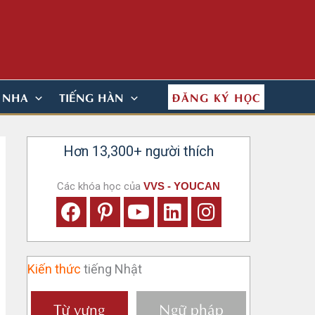
ĐĂNG KÝ HỌC
N NHA
TIẾNG HÀN
Hơn 13,300+ người thích
Các khóa học của
VVS - YOUCAN
Kiến thức
tiếng Nhật
Từ vựng
Ngữ pháp