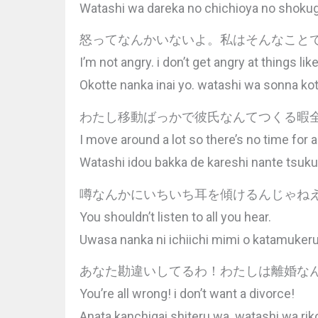
Watashi wa dareka no chichioya no shokug
怒ってなんかいないよ。私はそんなこと
I’m not angry. i don’t get angry at things like
Okotte nanka inai yo. watashi wa sonna kot
わたし移動ばっかで彼氏なんてつくる暇
I move around a lot so there’s no time for a
Watashi idou bakka de kareshi nante tsuk
噂なんかにいちいち耳を傾けるんじゃね
You shouldn’t listen to all you hear.
Uwasa nanka ni ichiichi mimi o katamukeru
あなた勘違いしてるわ！わたしは離婚な
You’re all wrong! i don’t want a divorce!
Anata kanchigai shiteru wa. watashi wa ri