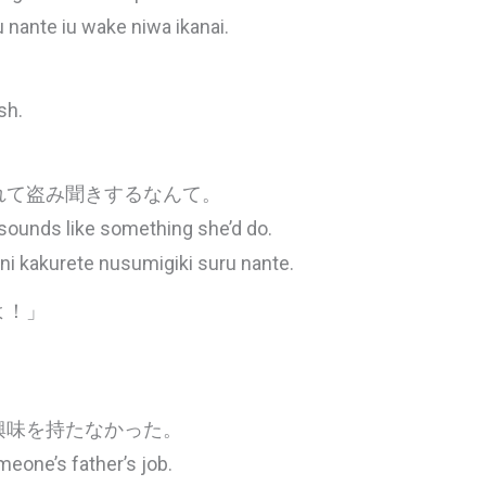
 nante iu wake niwa ikanai.
sh.
れて盗み聞きするなんて。
 sounds like something she’d do.
ni kakurete nusumigiki suru nante.
よ！」
興味を持たなかった。
meone’s father’s job.