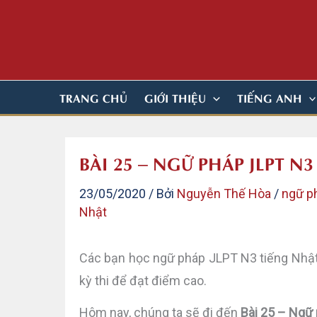
Nhảy
tới
nội
dung
TRANG CHỦ
GIỚI THIỆU
TIẾNG ANH
BÀI 25 – NGỮ PHÁP JLPT 
23/05/2020
/ Bởi
Nguyễn Thế Hòa
/
ngữ p
Nhật
Các bạn học ngữ pháp JLPT N3 tiếng Nhật
kỳ thi để đạt điểm cao.
Hôm nay, chúng ta sẽ đi đến
Bài 25 – Ng