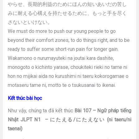
やらせ、長期的利益のためにほんの短いあいだの苦し
みに耐える心構えを持たせるために、もっと手を尽く
さないといけない。
We must do more to push our young people to go
beyond their comfort zones, to do things right, and to be
ready to suffer some short-run pain for longer gain.
Wakamono o nurumayuteki na joutai kara dashite,
monogoto o kichinto yarase, choukiteki rieki no tame ni
hon no mijikai aida no kurushimi ni taeru kokorogamae o
motaseru tame ni, motto te o tsukusanai to ikenai.
Kết thúc bài học
Như vậy, chúng ta đã kết thúc
Bài 107 – Ngữ pháp tiếng
Nhật JLPT N1 – にたえる/にたえない (ni taeru/ni
taenai)