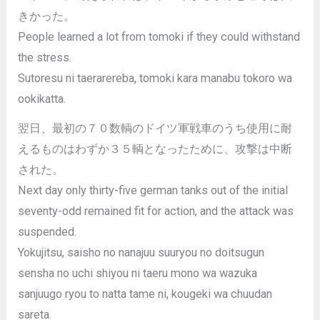
きかった。
People learned a lot from tomoki if they could withstand
the stress.
Sutoresu ni taerarereba, tomoki kara manabu tokoro wa
ookikatta.
翌日、最初の７０数輌のドイツ軍戦車のうち使用に耐
えるものはわずか３５輌となったために、攻撃は中断
された。
Next day only thirty-five german tanks out of the initial
seventy-odd remained fit for action, and the attack was
suspended.
Yokujitsu, saisho no nanajuu suuryou no doitsugun
sensha no uchi shiyou ni taeru mono wa wazuka
sanjuugo ryou to natta tame ni, kougeki wa chuudan
sareta.