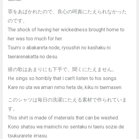
罪をあばかれたので、良心の呵責にたえられなかった
のです。
The shock of having her wickedness brought home to
her was too much for her.
Tsumi o abakareta node, ryoushin no kashaku ni
taerarenakatta no desu.
彼の歌はあまりにも下手で、聞くにたえません。
He sings so horribly that i can’t listen to his songs.
Kare no uta wa amari nimo heta de, kiku ni taemasen.
このシャツは毎日の洗濯にたえる素材で作られていま
す。
This shirt is made of materials that can be washed.
Kono shatsu wa mainichi no sentaku ni taeru sozai de
tsukurarete imasu.