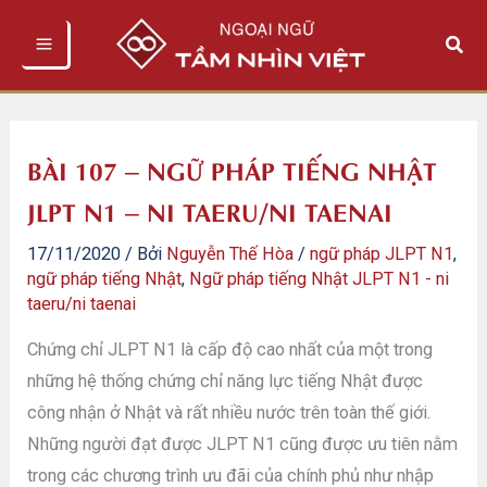
Nhảy
Tìm
tới
kiếm
nội
dung
BÀI 107 – NGỮ PHÁP TIẾNG NHẬT
JLPT N1 – NI TAERU/NI TAENAI
17/11/2020
/ Bởi
Nguyễn Thế Hòa
/
ngữ pháp JLPT N1
,
ngữ pháp tiếng Nhật
,
Ngữ pháp tiếng Nhật JLPT N1 - ni
taeru/ni taenai
Chứng chỉ JLPT N1 là cấp độ cao nhất của một trong
những hệ thống chứng chỉ năng lực tiếng Nhật được
công nhận ở Nhật và rất nhiều nước trên toàn thế giới.
Những người đạt được JLPT N1 cũng được ưu tiên nằm
trong các chương trình ưu đãi của chính phủ như nhập