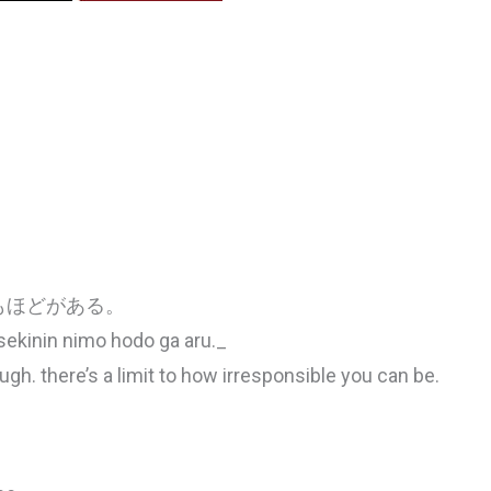
もほどがある。
ekinin nimo hodo ga aru._
ugh. there’s a limit to how irresponsible you can be.