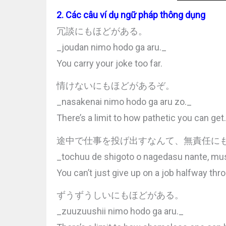
2. Các câu ví dụ ngữ pháp thông dụng
冗談にもほどがある。
_joudan nimo hodo ga aru._
You carry your joke too far.
情けないにもほどがあるぞ。
_nasakenai nimo hodo ga aru zo._
There’s a limit to how pathetic you can get.
途中で仕事を投げ出すなんて、無責任に
_tochuu de shigoto o nagedasu nante, mus
You can’t just give up on a job halfway thro
ずうずうしいにもほどがある。
_zuuzuushii nimo hodo ga aru._