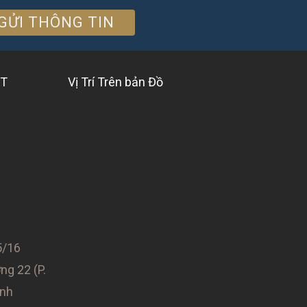
ỆT
Vị Trí Trên bản Đồ
/16
g 22 (P.
ình