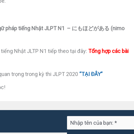
be.
Ngữ pháp tiếng Nhật JLPT N1 – にもほどがある (nimo
 tiếng Nhật JLTP N1 tiếp theo tại đây:
Tổng hợp các bài
quan trọng trong kỳ thi JLPT 2020
“TẠI ĐÂY”
ọc!