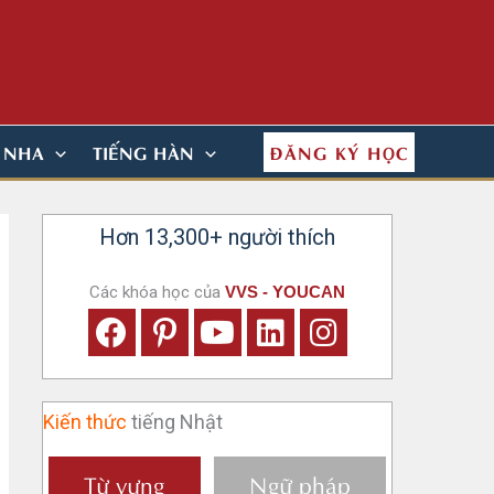
ĐĂNG KÝ HỌC
N NHA
TIẾNG HÀN
Hơn 13,300+ người thích
Các khóa học của
VVS - YOUCAN
Kiến thức
tiếng Nhật
Từ vựng
Ngữ pháp