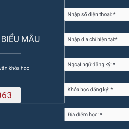
 BIỂU MẪU
 vấn khóa học
063