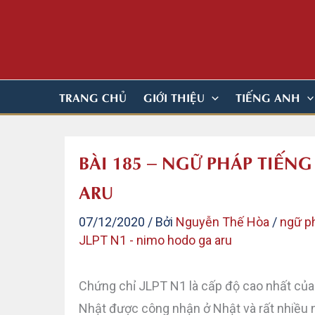
Nhảy
tới
nội
dung
TRANG CHỦ
GIỚI THIỆU
TIẾNG ANH
BÀI 185 – NGỮ PHÁP TIẾN
ARU
07/12/2020
/ Bởi
Nguyễn Thế Hòa
/
ngữ p
JLPT N1 - nimo hodo ga aru
Chứng chỉ JLPT N1 là cấp độ cao nhất của
Nhật được công nhận ở Nhật và rất nhiều 