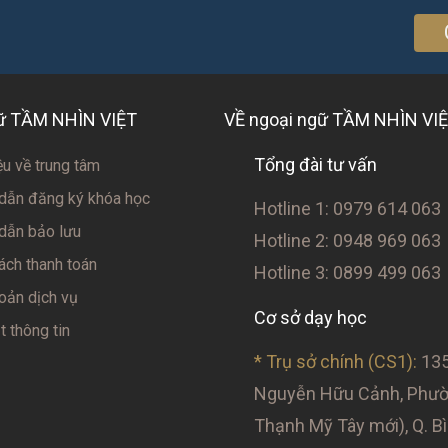
gữ TẦM NHÌN VIỆT
VỀ ngoại ngữ TẦM NHÌN VI
Tổng đài tư vấn
ệu về trung tâm
dẫn đăng ký khóa học
Hotline 1: 0979 614 063
dẫn bảo lưu
Hotline 2: 0948 969 063
ách thanh toán
Hotline 3: 0899 499 063
oản dịch vụ
Cơ sở dạy học
 thông tin
* Trụ sở chính (CS1):
135
Nguyễn Hữu Cảnh, Phườn
Thạnh Mỹ Tây mới), Q. B