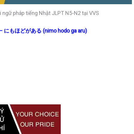
hi ngữ pháp tiếng Nhật JLPT N5-N2 tại VVS
T N1 – にもほどがある (nimo hodo ga aru)