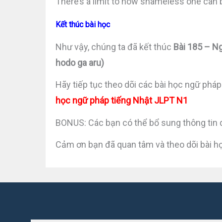
There’s a limit to how shameless one can 
Kết thúc bài học
Như vậy, chúng ta đã kết thúc
Bài 185 – 
hodo ga aru)
Hãy tiếp tục theo dõi các bài học ngữ pháp
học ngữ pháp tiếng Nhật JLPT N1
BONUS: Các bạn có thể bổ sung thông tin 
Cảm ơn bạn đã quan tâm và theo dõi bài h