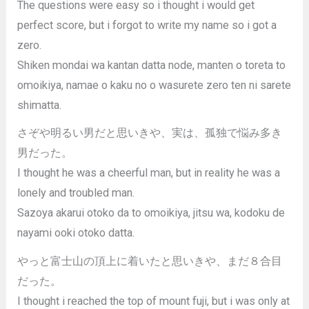
The questions were easy so i thought i would get
perfect score, but i forgot to write my name so i got a
zero.
Shiken mondai wa kantan datta node, manten o toreta to
omoikiya, namae o kaku no o wasurete zero ten ni sarete
shimatta.
さぞや明るい男だと思いきや、実は、孤独で悩み多き
男だった。
I thought he was a cheerful man, but in reality he was a
lonely and troubled man.
Sazoya akarui otoko da to omoikiya, jitsu wa, kodoku de
nayami ooki otoko datta.
やっと富士山の頂上に着いたと思いきや、まだ８合目
だった。
I thought i reached the top of mount fuji, but i was only at