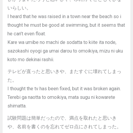
いらしい。
I heard that he was raised in a town near the beach so i
thought he must be good at swimming, but it seems that
he can’t even float.
Kare wa umibe no machi de sodatta to kiite ita node,
sazokashi oyogi ga umai darou to omoikiya, mizu ni uku
koto mo dekinai rashii.
テレビが直ったと思いきや、またすぐに壊れてしまっ
た。
I thought the tv has been fixed, but it was broken again.
Terebi ga naotta to omoikiya, mata sugu ni kowarete
shimatta.
試験問題は簡単だったので、満点を取れたと思いき
や、名前を書くのを忘れてゼロ点にされてしまった。