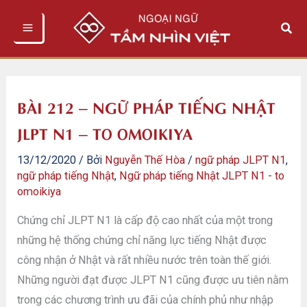
Nhảy
Tìm
tới
kiếm
nội
dung
BÀI 212 – NGỮ PHÁP TIẾNG NHẬT
JLPT N1 – TO OMOIKIYA
13/12/2020
/ Bởi
Nguyễn Thế Hòa
/
ngữ pháp JLPT N1
,
ngữ pháp tiếng Nhật
,
Ngữ pháp tiếng Nhật JLPT N1 - to
omoikiya
Chứng chỉ JLPT N1 là cấp độ cao nhất của một trong
những hệ thống chứng chỉ năng lực tiếng Nhật được
công nhận ở Nhật và rất nhiều nước trên toàn thế giới.
Những người đạt được JLPT N1 cũng được ưu tiên nằm
trong các chương trình ưu đãi của chính phủ như nhập