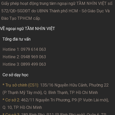
Giấy phép hoạt động trung tâm ngoại ngữ TẦM NHÌN VIỆT số:
572/QĐ-SGDĐT
do UBNN Thành phố HCM - Sở Giáo Dục Và
Đào Tạo TPHCM cấp.
VỀ ngoại ngữ TẦM NHÌN VIỆT
Tổng đài tư vấn
Hotline 1: 0979 614 063
Hotline 2: 0948 969 063
Hotline 3: 0899 499 063
Cơ sở dạy học
* Trụ sở chính (CS1):
135/16 Nguyễn Hữu Cảnh, Phường 22
(P. Thạnh Mỹ Tây mới), Q. Bình Thạnh, TP. Hồ Chí Minh
* Cơ sở 2
: 462/11 Nguyễn Tri Phương, P.9 (P. Vườn Lài mới),
Q. 10, TP. Hồ Chí Minh
* Cơ sở 3:
189 Bình Phú, P.11 (P. Bình Phú mới), Quận 6, TP.