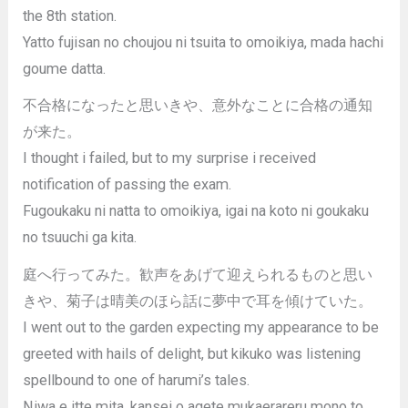
the 8th station.
Yatto fujisan no choujou ni tsuita to omoikiya, mada hachi
goume datta.
不合格になったと思いきや、意外なことに合格の通知
が来た。
I thought i failed, but to my surprise i received
notification of passing the exam.
Fugoukaku ni natta to omoikiya, igai na koto ni goukaku
no tsuuchi ga kita.
庭へ行ってみた。歓声をあげて迎えられるものと思い
きや、菊子は晴美のほら話に夢中で耳を傾けていた。
I went out to the garden expecting my appearance to be
greeted with hails of delight, but kikuko was listening
spellbound to one of harumi’s tales.
Niwa e itte mita. kansei o agete mukaerareru mono to