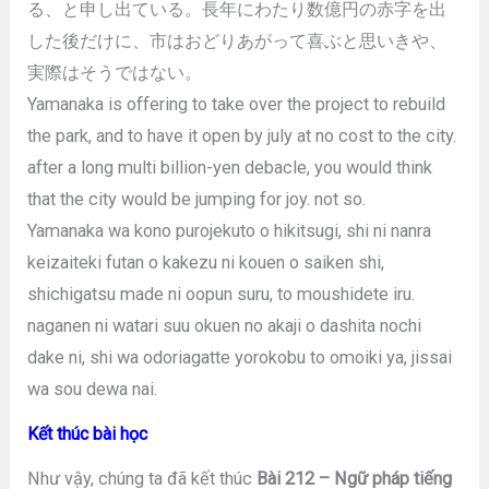
る、と申し出ている。長年にわたり数億円の赤字を出
した後だけに、市はおどりあがって喜ぶと思いきや、
実際はそうではない。
Yamanaka is offering to take over the project to rebuild
the park, and to have it open by july at no cost to the city.
after a long multi billion-yen debacle, you would think
that the city would be jumping for joy. not so.
Yamanaka wa kono purojekuto o hikitsugi, shi ni nanra
keizaiteki futan o kakezu ni kouen o saiken shi,
shichigatsu made ni oopun suru, to moushidete iru.
naganen ni watari suu okuen no akaji o dashita nochi
dake ni, shi wa odoriagatte yorokobu to omoiki ya, jissai
wa sou dewa nai.
Kết thúc bài học
Như vậy, chúng ta đã kết thúc
Bài 212 – Ngữ pháp tiếng