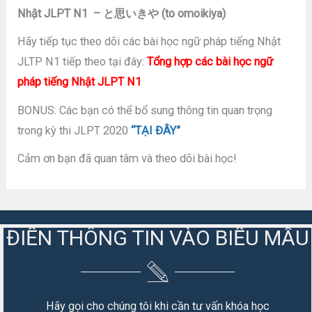
Nhật JLPT N1 – と思いきや (to omoikiya)
Hãy tiếp tục theo dõi các bài học ngữ pháp tiếng Nhật
JLTP N1 tiếp theo tại đây:
Tổng hợp các bài học ngữ
pháp tiếng Nhật JLPT N1
BONUS: Các bạn có thể bổ sung thông tin quan trọng
trong kỳ thi JLPT 2020
“TẠI ĐÂY”
Cảm ơn bạn đã quan tâm và theo dõi bài học!
ĐIỀN THÔNG TIN VÀO BIỂU MẪU
Hãy gọi cho chúng tôi khi cần tư vấn khóa học