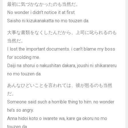
最初に気づかなかったのも当然だ。
No wonder i didn’t notice it at first.
Saisho ni kizukanakatta no mo touzen da.
大事な書類をなくしたんだから、上司に叱られるのも
当然だ。
I lost the important documents. i can’t blame my boss
for scolding me.
Daiji na shorui o nakushitan dakara, joushi ni shikarareru
no mo touzen da.
あんなひどいことを言われては、彼が怒るのも当然
だ。
Someone said such a horrible thing to him. no wonder
he’s so angry.
Anna hidoi koto o iwarete wa, kare ga okoru no mo
touzen da.