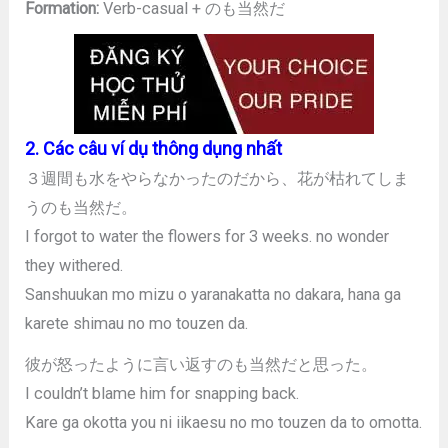
Formation:
Verb-casual + のも当然だ
2. Các câu ví dụ thông dụng nhất
３週間も水をやらなかったのだから、花が枯れてしま
うのも当然だ。
I forgot to water the flowers for 3 weeks. no wonder
they withered.
Sanshuukan mo mizu o yaranakatta no dakara, hana ga
karete shimau no mo touzen da.
彼が怒ったように言い返すのも当然だと思った。
I couldn’t blame him for snapping back.
Kare ga okotta you ni iikaesu no mo touzen da to omotta.