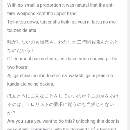
With so small a proportion it was natural that the anti-
tank weapons kept the upper hand.
Teihiritsu dewa, taisensha heiki ga yuui ni tatsu no mo
touzen de atta.
味がしないのも当然さ、わたしが二時間も噛んだあと
なのだから！
Of course it has no taste, as i have been chewing it for
two hours!
Aji ga shinai no mo touzen sa, watashi ga ni jikan mo
kanda ato na no dakara.
ほんとうにこんなことをしていいのか？この扉をあけ
るのは、テロリストの要求に従うのも当然じゃない
か？
Are you sure you want to do this? unlocking this door is
essentially complying with the demands of a terrorist.