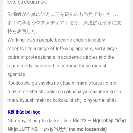
koto ga dekiru nara.
労働者が左翼の訴えに耳を貸すのも当然であったし、
多くの学者やマスメディアもまた、急進的な改革に支
持を表明した。
Working-class people became understandably
receptive to a range of left-wing appeals, and a large
cadre of professionals in academic circles and the
mass media hastened to endorse these radical
agendas.
Roudousha ga sayoku no uttae ni mimi o kasu no mo
touzen de atta shi, ooku no gakusha ya masumedia mo
mata, kyuushinteki na kaikaku ni shiji o hyoumei shita.
Kết thúc bài học
Như vậy, chúng ta đã kết thúc
Bài 22 – Ngữ pháp tiếng
Nhật JLPT N2 – のも当然だ (no mo touzen da)