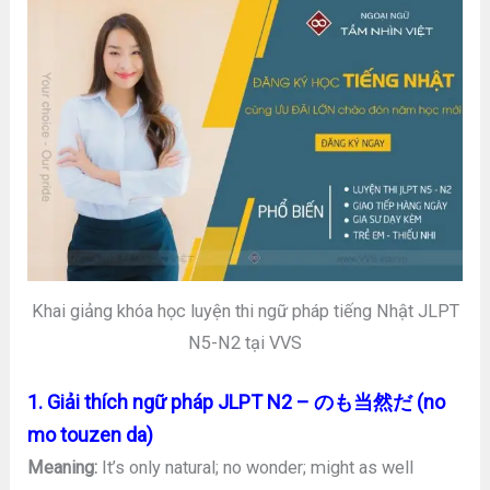
Khai giảng khóa học luyện thi ngữ pháp tiếng Nhật JLPT
N5-N2 tại VVS
1. Giải thích ngữ pháp JLPT N2 – のも当然だ (no
mo touzen da)
Meaning:
It’s only natural; no wonder; might as well