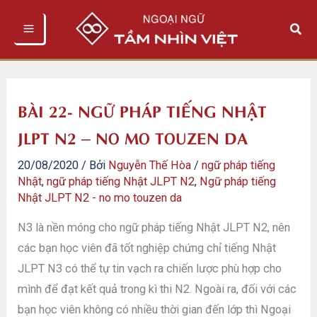
Nhảy
Tìm
tới
kiếm
nội
dung
BÀI 22- NGỮ PHÁP TIẾNG NHẬT
JLPT N2 – NO MO TOUZEN DA
20/08/2020
/ Bởi
Nguyễn Thế Hòa
/
ngữ pháp tiếng
Nhật
,
ngữ pháp tiếng Nhật JLPT N2
,
Ngữ pháp tiếng
Nhật JLPT N2 - no mo touzen da
N3 là nền móng cho ngữ pháp tiếng Nhật JLPT N2, nên
các bạn học viên đã tốt nghiệp chứng chỉ tiếng Nhật
JLPT N3 có thể tự tin vạch ra chiến lược phù hợp cho
mình để đạt kết quả trong kì thi N2. Ngoài ra, đối với các
bạn học viên không có nhiều thời gian đến lớp thì Ngoại