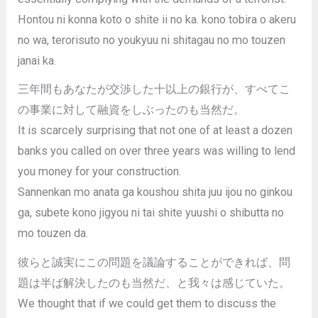
Hontou ni konna koto o shite ii no ka. kono tobira o akeru
no wa, terorisuto no youkyuu ni shitagau no mo touzen
janai ka.
三年間もあなたが交渉した十以上の銀行が、すべてこ
の事業に対して融資をしぶったのも当然だ。
It is scarcely surprising that not one of at least a dozen
banks you called on over three years was willing to lend
you money for your construction.
Sannenkan mo anata ga koushou shita juu ijou no ginkou
ga, subete kono jigyou ni tai shite yuushi o shibutta no
mo touzen da.
彼らと誠実にこの問題を議論することができれば、問
題は半ば解決したのも当然だ、と我々は感じていた。
We thought that if we could get them to discuss the