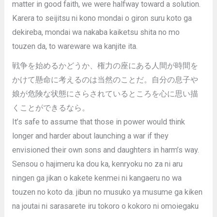
matter in good faith, we were halfway toward a solution.
Karera to seijitsu ni kono mondai o giron suru koto ga
dekireba, mondai wa nakaba kaiketsu shita no mo
touzen da, to wareware wa kanjite ita.
戦争を始めるかどうか、権力の座にある人間が時間を
かけて懸命に考えるのは当然のことだ。自分の息子や
娘が危険な状態にさらされているところを心に思い描
くことができるなら。
It’s safe to assume that those in power would think
longer and harder about launching a war if they
envisioned their own sons and daughters in harm’s way.
Sensou o hajimeru ka dou ka, kenryoku no za ni aru
ningen ga jikan o kakete kenmei ni kangaeru no wa
touzen no koto da. jibun no musuko ya musume ga kiken
na joutai ni sarasarete iru tokoro o kokoro ni omoiegaku