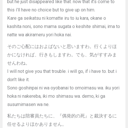
but he just disappeared like that. now that it’s come to
this i’ll have no choice but to give up on him.
Kare ga seikatsu ni komatte iru to iu kara, okane o
kashita noni, sono mama sugata o keshite shimai, ima to
natte wa akirameru yori hoka nai.
そのご心配にはおよばないと思いますわ。行くよりほ
かになければ、行きもしますわ。でも、気がすすみま
せんわね。
I will not give you that trouble. i will go, if i have to. but i
don’t like it.
Sono goshinpai ni wa oyobanai to omoimasu wa. iku yori
hoka ni nakereba, iki mo shimasu wa. demo, ki ga
susumimasen wa ne.
私たちは陪審員たちに、『偶発的の死』と裁決するに
任せるよりほかありません。