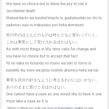
We have no choice but to allow the jury to call it
‘accidental death.’
Watashitachi wa baishin’intachi ni, guuhatsuteki no shi to
saiketsu suru ni makaseru yori hoka arimasen.
世の中のほとんどのものは時とともに変わっていく。
これは事実として受け入れるほかはない。
As with most things in life, time calls for change and
you have no choice but to accept that fact.
Yo no naka no hotondo no mono wa toki to tomo ni
kawatte iku. kore wa jijitsu toshite ukeireru hoka wa nai.
事実を自分の好きなように考えるわけにはいかない、
ありのままに受けとるほかはない。
One cannot have a case as one would like to have it. one
must take a case as it is.
Jijitsu o jibun no suki na you ni kangaeru wake ni wa