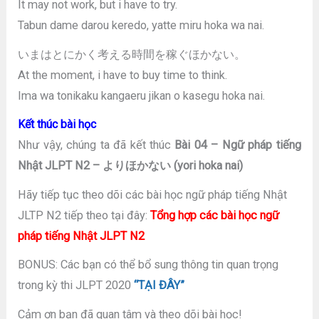
It may not work, but i have to try.
Tabun dame darou keredo, yatte miru hoka wa nai.
いまはとにかく考える時間を稼ぐほかない。
At the moment, i have to buy time to think.
Ima wa tonikaku kangaeru jikan o kasegu hoka nai.
Kết thúc bài học
Như vậy, chúng ta đã kết thúc
Bài 04 – Ngữ pháp tiếng
Nhật JLPT N2 – よりほかない (yori hoka nai)
Hãy tiếp tục theo dõi các bài học ngữ pháp tiếng Nhật
JLTP N2 tiếp theo tại đây:
Tổng hợp các bài học ngữ
pháp tiếng Nhật JLPT N2
BONUS: Các bạn có thể bổ sung thông tin quan trọng
trong kỳ thi JLPT 2020
“TẠI ĐÂY”
Cảm ơn bạn đã quan tâm và theo dõi bài học!