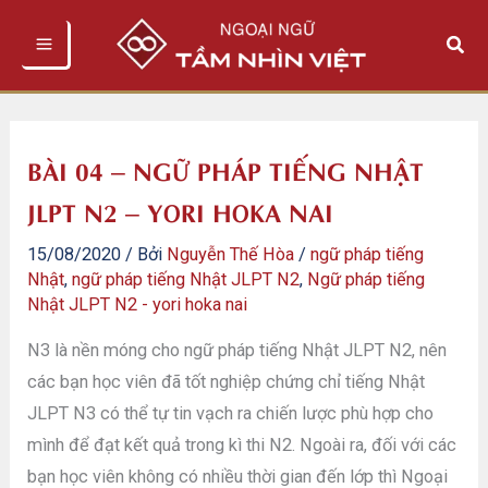
Nhảy
Tìm
tới
kiếm
nội
dung
BÀI 04 – NGỮ PHÁP TIẾNG NHẬT
JLPT N2 – YORI HOKA NAI
15/08/2020
/ Bởi
Nguyễn Thế Hòa
/
ngữ pháp tiếng
Nhật
,
ngữ pháp tiếng Nhật JLPT N2
,
Ngữ pháp tiếng
Nhật JLPT N2 - yori hoka nai
N3 là nền móng cho ngữ pháp tiếng Nhật JLPT N2, nên
các bạn học viên đã tốt nghiệp chứng chỉ tiếng Nhật
JLPT N3 có thể tự tin vạch ra chiến lược phù hợp cho
mình để đạt kết quả trong kì thi N2. Ngoài ra, đối với các
bạn học viên không có nhiều thời gian đến lớp thì Ngoại