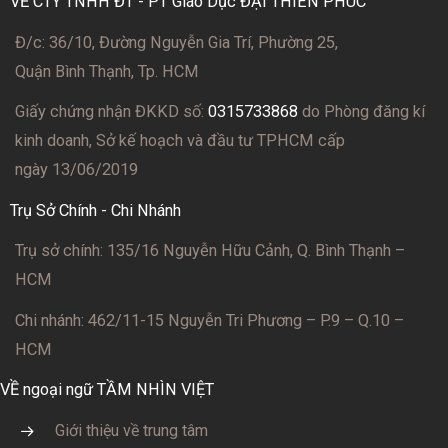
VỀ CTY TNHH ĐT - PT Giáo Dục ĐẠI THIÊN PHÚC
Đ/c: 36/10, Đường Nguyễn Gia Trí, Phường 25,
Quận Bình Thạnh, Tp. HCM
Giấy chứng nhận ĐKKD số:
0315733868
do Phòng đăng kí
kinh doanh, Sở kế hoạch và đầu tư TPHCM cấp
ngày 13/06/2019
Trụ Sở Chính - Chi Nhánh
Trụ sở chính: 135/16 Nguyễn Hữu Cảnh, Q. Bình Thạnh –
HCM
Chi nhánh: 462/11-15 Nguyễn Tri Phương – P.9 – Q.10 –
HCM
VỀ ngoại ngữ TẦM NHÌN VIỆT
Giới thiệu về trung tâm