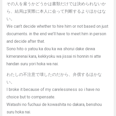
その人を雇うかどうかは書類だけでは決められないか
ら、結局は実際に本人に会って判断するよりほかはな
い。
We can’t decide whether to hire him or not based on just
documents. in the end we’ll have to meet him in person
and decide after that.
Sono hito o yatou ka dou ka wa shorui dake dewa
kimerarenai kara, kekkyoku wa jissai ni honnin ni atte
handan suru yori hoka wa nai.
わたしの不注意で壊したのだから、弁償するほかな
い。
I broke it because of my carelessness so i have no
choice but to compensate.
Watashi no fuchuui de kowashita no dakara, benshou
suru hoka nai.