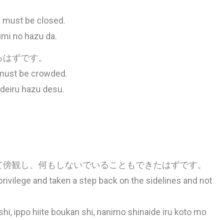
。
y must be closed.
umi no hazu da.
るはずです。
 must be crowded.
deiru hazu desu.
て傍観し、何もしないでいることもできたはずです。
ivilege and taken a step back on the sidelines and not
, ippo hiite boukan shi, nanimo shinaide iru koto mo