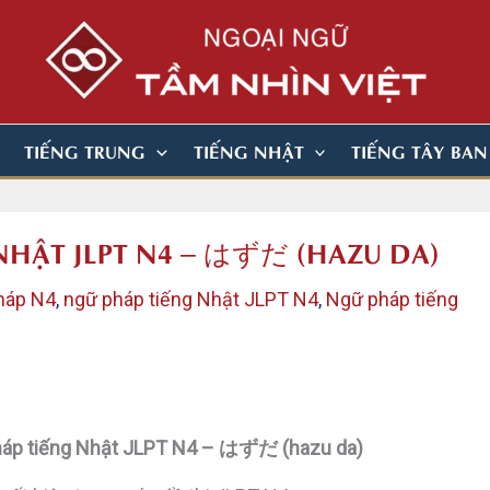
TIẾNG TRUNG
TIẾNG NHẬT
TIẾNG TÂY BA
 NHẬT JLPT N4 – はずだ (HAZU DA)
háp N4
,
ngữ pháp tiếng Nhật JLPT N4
,
Ngữ pháp tiếng
háp tiếng Nhật JLPT N4 – はずだ (hazu da)