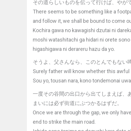
その道らしいものを伝って行けば、やが
There seems to be something like a footpath
and follow it, we shall be bound to come ou
Kochira gawa no kawagishi dzutai ni dareka
moshi watashitachi ga hidari ni orete sono
higashigawa ni derareru hazu da yo.
そうよ、父さんなら、このとんでもない
Surely father will know whether this awful s
Sou yo, tousan nara, kono tondemonai uwas
一度その谷間の出口から出てしまえば、
まいには必ず街道にぶつかるはずだ。
Once we are through the gap, we only have 
end to strike the main road.