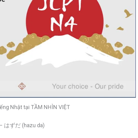
iếng Nhật tại TẦM NHÌN VIỆT
N4 – はずだ (hazu da)