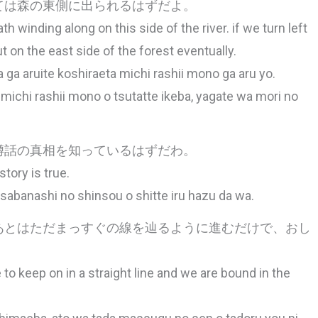
ては森の東側に出られるはずだよ。
 winding along on this side of the river. if we turn left
t on the east side of the forest eventually.
 ga aruite koshiraeta michi rashii mono ga aru yo.
 michi rashii mono o tsutatte ikeba, yagate wa mori no
噂話の真相を知っているはずだわ。
tory is true.
abanashi no shinsou o shitte iru hazu da wa.
あとはただまっすぐの線を辿るように進むだけで、おし
to keep on in a straight line and we are bound in the