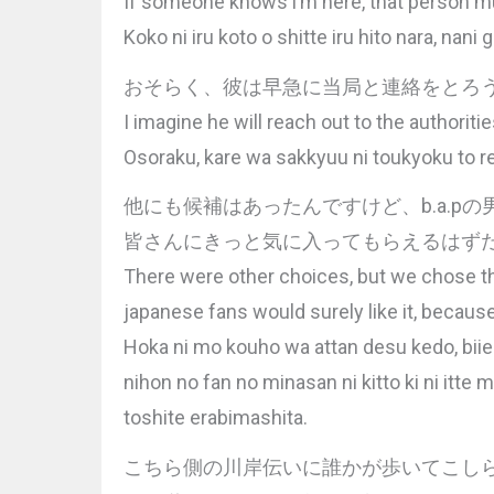
If someone knows i’m here, that person 
Koko ni iru koto o shitte iru hito nara, nani 
おそらく、彼は早急に当局と連絡をとろ
I imagine he will reach out to the authorit
Osoraku, kare wa sakkyuu ni toukyoku to re
他にも候補はあったんですけど、b.a.
皆さんにきっと気に入ってもらえるはず
There were other choices, but we chose t
japanese fans would surely like it, because
Hoka ni mo kouho wa attan desu kedo, biiee
nihon no fan no minasan ni kitto ki ni itte
toshite erabimashita.
こちら側の川岸伝いに誰かが歩いてこし