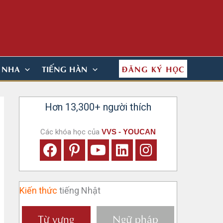
ĐĂNG KÝ HỌC
N NHA
TIẾNG HÀN
Hơn 13,300+ người thích
Các khóa học của
VVS - YOUCAN
Kiến thức
tiếng Nhật
Từ vựng
Ngữ pháp