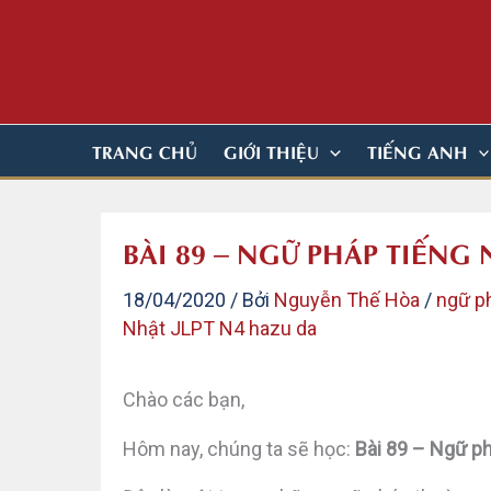
Nhảy
tới
nội
dung
TRANG CHỦ
GIỚI THIỆU
TIẾNG ANH
BÀI 89 – NGỮ PHÁP TIẾNG
18/04/2020
/ Bởi
Nguyễn Thế Hòa
/
ngữ p
Nhật JLPT N4 hazu da
Chào các bạn,
Hôm nay, chúng ta sẽ học:
Bài 89 – Ngữ p