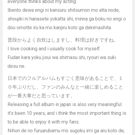
everyone thinks about my acting.
Ibento dewa engi ni kansuru shitsumon mo atta node,
shoujiki ni hanasete yokatta shi, minna ga boku no engi o
dou omotte iru ka mo kanjiru koto ga dekimashita.
普段からよく自炊はしますし、料理は好きですね。
I love cooking and i usually cook for myself.
Fudan kara yoku jisui wa shimasu shi, ryouri wa suki
desu ne.
日本でのフルアルバムもすごく意味があることで、１
０年ぶりだし、ファンのみんなと一緒に楽しめること
が一番大事だと思っています。
Releasing a full album in japan is also very meaningful.
it’s been 10 years, and i think the most important thing is
to be able to enjoy it with my fans.
Nihon de no furuarubamu mo sugoku imi ga aru koto de,