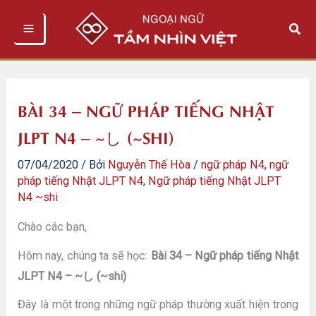
Nhảy
Tìm
tới
kiếm
nội
dung
BÀI 34 – NGỮ PHÁP TIẾNG NHẬT
JLPT N4 – ~し (~SHI)
07/04/2020
/ Bởi
Nguyễn Thế Hòa
/
ngữ pháp N4
,
ngữ
pháp tiếng Nhật JLPT N4
,
Ngữ pháp tiếng Nhật JLPT
N4 ~shi
Chào các bạn,
Hôm nay, chúng ta sẽ học:
Bài 34 – Ngữ pháp tiếng Nhật
JLPT N4 – ~し (~shi)
Đây là một trong những ngữ pháp thường xuất hiện trong