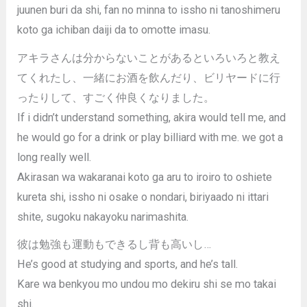
juunen buri da shi, fan no minna to issho ni tanoshimeru
koto ga ichiban daiji da to omotte imasu.
アキラさんは分からないことがあるといろいろと教え
てくれたし、一緒にお酒を飲んだり、ビリヤードに行
ったりして、すごく仲良くなりました。
If i didn’t understand something, akira would tell me, and
he would go for a drink or play billiard with me. we got a
long really well.
Akirasan wa wakaranai koto ga aru to iroiro to oshiete
kureta shi, issho ni osake o nondari, biriyaado ni ittari
shite, sugoku nakayoku narimashita.
彼は勉強も運動もできるし背も高いし…
He’s good at studying and sports, and he’s tall.
Kare wa benkyou mo undou mo dekiru shi se mo takai
shi.