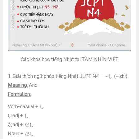
Các khóa học tiếng Nhật tại TẦM NHÌN VIỆT
1. Giải thích ngữ pháp tiếng Nhật JLPT N4 – ~し (~shi)
Meaning:
And
Formation:
Verb-casual + し
いadj + し
なadj + だし
Noun + だし