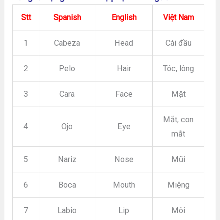
Stt
Spanish
English
Việt Nam
1
Cabeza
Head
Cái đầu
2
Pelo
Hair
Tóc, lông
3
Cara
Face
Mặt
Mắt, con
4
Ojo
Eye
mắt
5
Nariz
Nose
Mũi
6
Boca
Mouth
Miệng
7
Labio
Lip
Môi