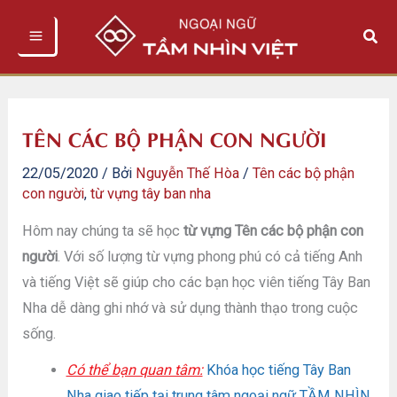
Nhảy
Tìm
tới
kiếm
nội
dung
TÊN CÁC BỘ PHẬN CON NGƯỜI
22/05/2020
/ Bởi
Nguyễn Thế Hòa
/
Tên các bộ phận
con người
,
từ vựng tây ban nha
Hôm nay chúng ta sẽ học
từ vựng Tên các bộ phận con
người
. Với số lượng từ vựng phong phú có cả tiếng Anh
và tiếng Việt sẽ giúp cho các bạn học viên tiếng Tây Ban
Nha dễ dàng ghi nhớ và sử dụng thành thạo trong cuộc
sống.
Có thể bạn quan tâm:
Khóa học tiếng Tây Ban
Nha giao tiếp tại trung tâm ngoại ngữ TẦM NHÌN