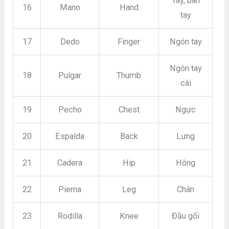
Tay, bàn
16
Mano
Hand
tay
17
Dedo
Finger
Ngón tay
Ngón tay
18
Pulgar
Thumb
cái
19
Pecho
Chest
Ngực
20
Espalda
Back
Lưng
21
Cadera
Hip
Hông
22
Pierna
Leg
Chân
23
Rodilla
Knee
Đầu gối