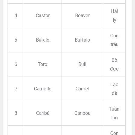
Hải
4
Castor
Beaver
ly
Con
5
Búfalo
Buffalo
trâu
Bò
6
Toro
Bull
đực
Lạc
7
Camello
Camel
đà
Tuần
8
Caribú
Caribou
lộc
Con