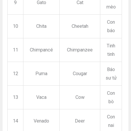
9
Gato
Cat
mèo
Con
10
Chita
Cheetah
báo
Tinh
11
Chimpancé
Chimpanzee
tinh
Báo
12
Puma
Cougar
sư tử
Con
13
Vaca
Cow
bò
Con
14
Venado
Deer
nai