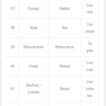
Con
37
Conejo
Rabbit
thỏ
Con
38
Rata
Rat
chuột
Tê
39
Rinoceronte
Rhinoceros
giác
Con
40
Oveja
Sheep
cừu
Con
Mofeta /
41
Skunk
chồn
Zorrillo
hôi