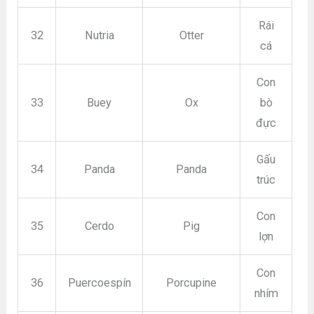
Rái
32
Nutria
Otter
cá
Con
33
Buey
Ox
bò
đực
Gấu
34
Panda
Panda
trúc
Con
35
Cerdo
Pig
lợn
Con
36
Puercoespín
Porcupine
nhím