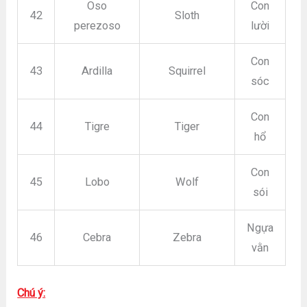
Oso
Con
42
Sloth
perezoso
lười
Con
43
Ardilla
Squirrel
sóc
Con
44
Tigre
Tiger
hổ
Con
45
Lobo
Wolf
sói
Ngựa
46
Cebra
Zebra
vằn
Chú ý: