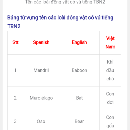
Tên các loài động vật có vú tiếng TBN2
Bảng từ vựng tên các loài động vật có vú tiếng
TBN2
Việt
Stt
Spanish
English
Nam
Khỉ
1
Mandril
Baboon
đầu
chó
Con
2
Murciélago
Bat
dơi
Con
3
Oso
Bear
gấu