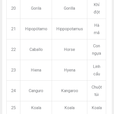
Khỉ
20
Gorila
Gorilla
đột
Hà
21
Hipopótamo
Hippopotamus
mã
Con
22
Caballo
Horse
ngựa
Linh
23
Hiena
Hyena
cẩu
Chuột
24
Canguro
Kangaroo
túi
25
Koala
Koala
Koala