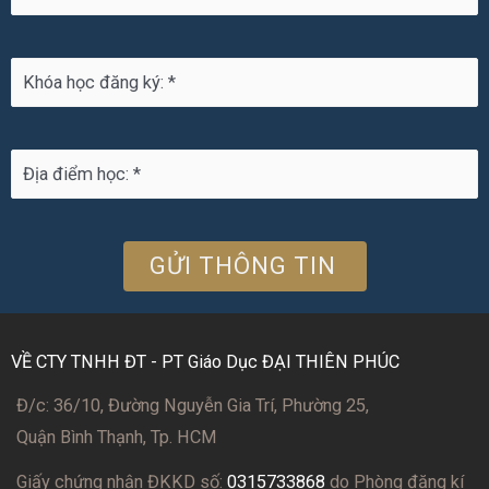
VỀ CTY TNHH ĐT - PT Giáo Dục ĐẠI THIÊN PHÚC
Đ/c: 36/10, Đường Nguyễn Gia Trí, Phường 25,
Quận Bình Thạnh, Tp. HCM
Giấy chứng nhận ĐKKD số:
0315733868
do Phòng đăng kí