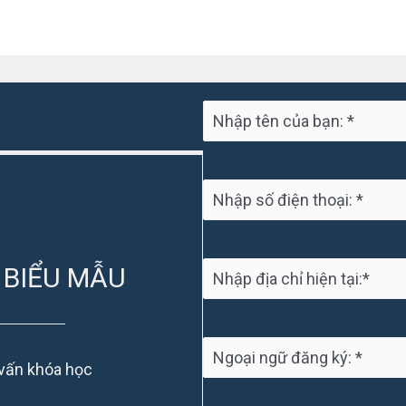
 BIỂU MẪU
 vấn khóa học