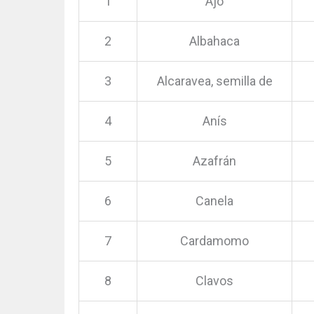
1
Ajo
2
Albahaca
3
Alcaravea, semilla de
4
Anís
5
Azafrán
6
Canela
7
Cardamomo
8
Clavos