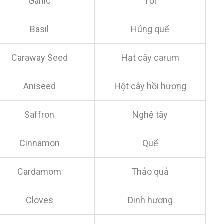
Garlic
Tỏi
Basil
Húng quế
Caraway Seed
Hạt cây carum
Aniseed
Hột cây hồi hương
Saffron
Nghệ tây
Cinnamon
Quế
Cardamom
Thảo quả
Cloves
Đinh hương