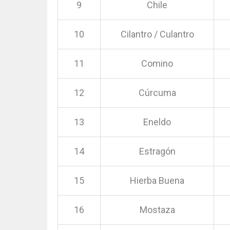
9
Chile
10
Cilantro / Culantro
11
Comino
12
Cúrcuma
13
Eneldo
14
Estragón
15
Hierba Buena
16
Mostaza