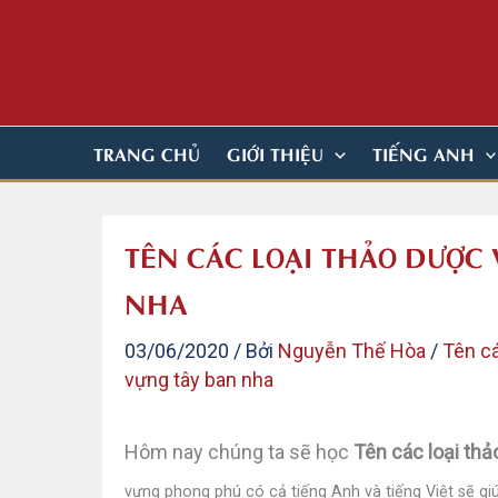
Nhảy
tới
nội
dung
TRANG CHỦ
GIỚI THIỆU
TIẾNG ANH
TÊN CÁC LOẠI THẢO DƯỢC 
NHA
03/06/2020
/ Bởi
Nguyễn Thế Hòa
/
Tên cá
vựng tây ban nha
Hôm nay chúng ta sẽ học
Tên các loại thả
vựng phong phú có cả tiếng Anh và tiếng Việt sẽ gi