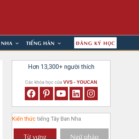
ĐĂNG KÝ HỌC
N NHA
TIẾNG HÀN
Hơn 13,300+ người thích
Các khóa học của
VVS - YOUCAN
Kiến thức
tiếng Tây Ban Nha
Từ vựng
Ngữ pháp