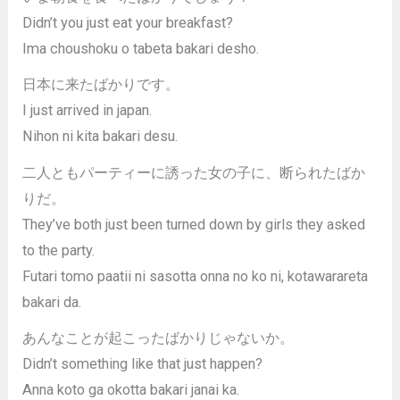
Didn’t you just eat your breakfast?
Ima choushoku o tabeta bakari desho.
日本に来たばかりです。
I just arrived in japan.
Nihon ni kita bakari desu.
二人ともパーティーに誘った女の子に、断られたばか
りだ。
They’ve both just been turned down by girls they asked
to the party.
Futari tomo paatii ni sasotta onna no ko ni, kotawarareta
bakari da.
あんなことが起こったばかりじゃないか。
Didn’t something like that just happen?
Anna koto ga okotta bakari janai ka.