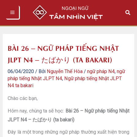
Nhảy
Tìm
tới
kiếm
nội
dung
BÀI 26 – NGỮ PHÁP TIẾNG NHẬT
JLPT N4 – たばかり (TA BAKARI)
06/04/2020
/ Bởi
Nguyễn Thế Hòa
/
ngữ pháp N4
,
ngữ
pháp tiếng Nhật JLPT N4
,
Ngữ pháp tiếng Nhật JLPT
N4 ta bakari
Chào các bạn,
Hôm nay, chúng ta sẽ học:
Bài 26 – Ngữ pháp tiếng Nhật
JLPT N4 – たばかり (ta bakari)
Đây là một trong những ngữ pháp thường xuất hiện trong