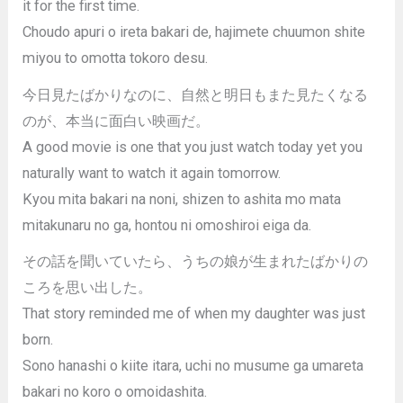
it for the first time.
Choudo apuri o ireta bakari de, hajimete chuumon shite
miyou to omotta tokoro desu.
今日見たばかりなのに、自然と明日もまた見たくなる
のが、本当に面白い映画だ。
A good movie is one that you just watch today yet you
naturally want to watch it again tomorrow.
Kyou mita bakari na noni, shizen to ashita mo mata
mitakunaru no ga, hontou ni omoshiroi eiga da.
その話を聞いていたら、うちの娘が生まれたばかりの
ころを思い出した。
That story reminded me of when my daughter was just
born.
Sono hanashi o kiite itara, uchi no musume ga umareta
bakari no koro o omoidashita.