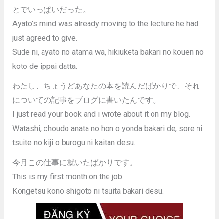
とでいっぱいだった。
Ayato’s mind was already moving to the lecture he had
just agreed to give.
Sude ni, ayato no atama wa, hikiuketa bakari no kouen no
koto de ippai datta.
わたし、ちょうどあなたの本を読んだばかりで、それ
についての記事をブログに書いたんです。
I just read your book and i wrote about it on my blog.
Watashi, choudo anata no hon o yonda bakari de, sore ni
tsuite no kiji o burogu ni kaitan desu.
今月この仕事に就いたばかりです。
This is my first month on the job.
Kongetsu kono shigoto ni tsuita bakari desu.