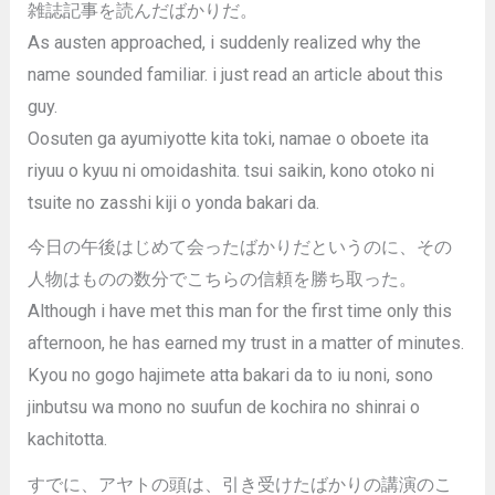
雑誌記事を読んだばかりだ。
As austen approached, i suddenly realized why the
name sounded familiar. i just read an article about this
guy.
Oosuten ga ayumiyotte kita toki, namae o oboete ita
riyuu o kyuu ni omoidashita. tsui saikin, kono otoko ni
tsuite no zasshi kiji o yonda bakari da.
今日の午後はじめて会ったばかりだというのに、その
人物はものの数分でこちらの信頼を勝ち取った。
Although i have met this man for the first time only this
afternoon, he has earned my trust in a matter of minutes.
Kyou no gogo hajimete atta bakari da to iu noni, sono
jinbutsu wa mono no suufun de kochira no shinrai o
kachitotta.
すでに、アヤトの頭は、引き受けたばかりの講演のこ