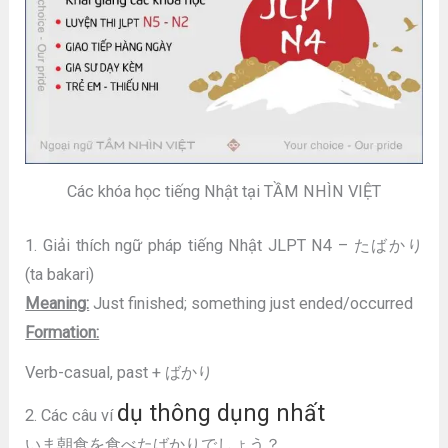
Các khóa học tiếng Nhật tại TẦM NHÌN VIỆT
1. Giải thích ngữ pháp tiếng Nhật JLPT N4 – たばかり
(ta bakari)
Meaning:
Just finished; something just ended/occurred
Formation:
Verb-casual, past + ばかり
dụ thông dụng nhất
2. Các câu ví
いま朝食を食べたばかりでしょう？