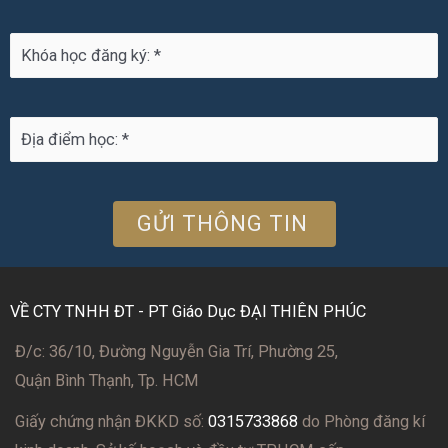
VỀ CTY TNHH ĐT - PT Giáo Dục ĐẠI THIÊN PHÚC
Đ/c: 36/10, Đường Nguyễn Gia Trí, Phường 25,
Quận Bình Thạnh, Tp. HCM
Giấy chứng nhận ĐKKD số:
0315733868
do Phòng đăng kí