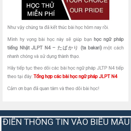
Như vậy chúng ta đã kết thúc bài học hôm nay rồi.
Mình hy vọng bài học này sẽ giúp bạn
học ngữ pháp
tiếng Nhật JLPT N4 – たばかり (ta bakari)
một cách
nhanh chóng và sử dụng thành thạo.
Hãy tiếp tục theo dõi các bài học ngữ pháp JLTP N4 tiếp
theo tại đây:
Tổng hợp các bài học ngữ pháp JLPT N4
Cảm ơn bạn đã quan tâm và theo dõi bài học!
ĐIỀN THÔNG TIN VÀO BIỂU MẪU