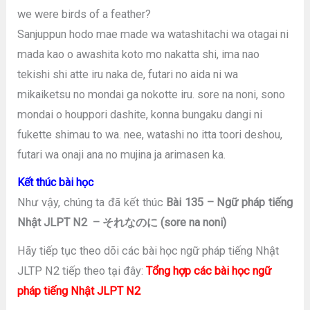
we were birds of a feather?
Sanjuppun hodo mae made wa watashitachi wa otagai ni
mada kao o awashita koto mo nakatta shi, ima nao
tekishi shi atte iru naka de, futari no aida ni wa
mikaiketsu no mondai ga nokotte iru. sore na noni, sono
mondai o houppori dashite, konna bungaku dangi ni
fukette shimau to wa. nee, watashi no itta toori deshou,
futari wa onaji ana no mujina ja arimasen ka.
Kết thúc bài học
Như vậy, chúng ta đã kết thúc
Bài 135 – Ngữ pháp tiếng
Nhật JLPT N2 – それなのに (sore na noni)
Hãy tiếp tục theo dõi các bài học ngữ pháp tiếng Nhật
JLTP N2 tiếp theo tại đây:
Tổng hợp các bài học ngữ
pháp tiếng Nhật JLPT N2