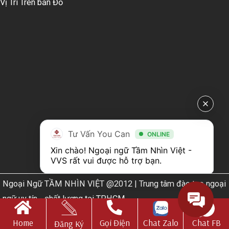
Vị Trí Trên bản Đồ
Tư Vấn You Can
ONLINE
Xin chào! Ngoại ngữ Tầm Nhìn Việt - 
VVS rất vui được hỗ trợ bạn.
Ngoại Ngữ TẦM NHÌN VIỆT @2012 | Trung tâm đào tạo ngoại
ngữ uy tín - chất lượng tại TPHCM
Web Design by
Nhà thiết kế website N.T.H DESIGN​
Home
Gọi Điện
Chat Zalo
Chat FB
Đăng Ký