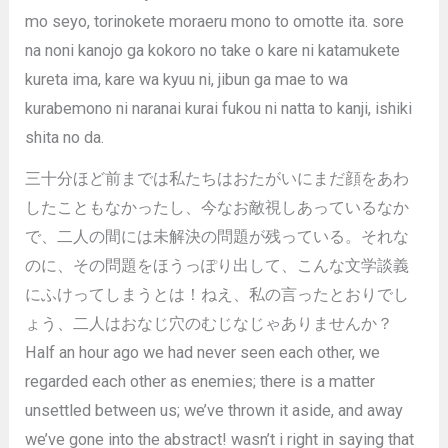
mo seyo, torinokete moraeru mono to omotte ita. sore
na noni kanojo ga kokoro no take o kare ni katamukete
kureta ima, kare wa kyuu ni, jibun ga mae to wa
kurabemono ni naranai kurai fukou ni natta to kanji, ishiki
shita no da.
三十分ほど前までは私たちはおたがいにまだ顔をあわ
したこともなかったし、今なお敵視しあっているなか
で、二人の間には未解決の問題が残っている。それな
のに、その問題をほうっぽり出して、こんな文学談義
にふけってしまうとは！ねえ、私の言ったとおりでし
ょう、二人はおなじ穴のむじなじゃありませんか？
Half an hour ago we had never seen each other, we
regarded each other as enemies; there is a matter
unsettled between us; we’ve thrown it aside, and away
we’ve gone into the abstract! wasn’t i right in saying that