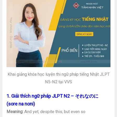
Khai giảng khóa học luyện thi ngữ pháp tiếng Nhật JLPT
N5-N2 tại VVS
1. Giải thích ngữ pháp JLPT N2 – それなのに
(sore na noni)
Meaning:
And yet; despite this; but even so