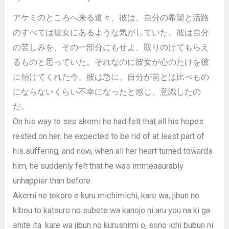
アケミのところへ来る道々、彼は、自分の希望と活路
のすべては彼女にあるような気がしていた。彼は自分
の苦しみを、その一部分にもせよ、取りのけてもらえ
るものと思っていた。それなのに彼女が心のたけを彼
に傾けてくれた今、彼は急に、自分が前とは比べもの
にならないくらい不幸になったと感じ、意識したの
だ。
On his way to see akemi he had felt that all his hopes
rested on her; he expected to be rid of at least part of
his suffering, and now, when all her heart turned towards
him, he suddenly felt that he was immeasurably
unhappier than before.
Akemi no tokoro e kuru michimichi, kare wa, jibun no
kibou to katsuro no subete wa kanojo ni aru you na ki ga
shite ita. kare wa jibun no kurushimi o, sono ichi bubun ni