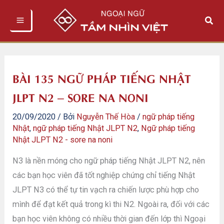
Nhảy
Tìm
tới
kiếm
nội
dung
BÀI 135 NGỮ PHÁP TIẾNG NHẬT
JLPT N2 – SORE NA NONI
20/09/2020
/ Bởi
Nguyễn Thế Hòa
/
ngữ pháp tiếng
Nhật
,
ngữ pháp tiếng Nhật JLPT N2
,
Ngữ pháp tiếng
Nhật JLPT N2 - sore na noni
N3 là nền móng cho ngữ pháp tiếng Nhật JLPT N2, nên
các bạn học viên đã tốt nghiệp chứng chỉ tiếng Nhật
JLPT N3 có thể tự tin vạch ra chiến lược phù hợp cho
mình để đạt kết quả trong kì thi N2. Ngoài ra, đối với các
bạn học viên không có nhiều thời gian đến lớp thì Ngoại