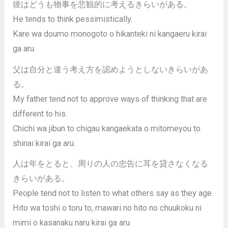
彼はどうも物事を悲観的に考えるきらいがある。
He tends to think pessimistically.
Kare wa doumo monogoto o hikanteki ni kangaeru kirai
ga aru.
父は自分と違う考え方を認めようとしないきらいがあ
る。
My father tend not to approve ways of thinking that are
different to his.
Chichi wa jibun to chigau kangaekata o mitomeyou to
shinai kirai ga aru.
人は年をとると、周りの人の忠告に耳を貸さなくなる
きらいがある。
People tend not to listen to what others say as they age.
Hito wa toshi o toru to, mawari no hito no chuukoku ni
mimi o kasanaku naru kirai ga aru.