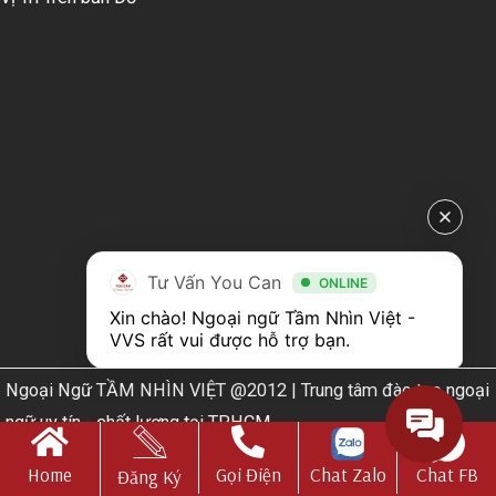
Tư Vấn You Can
ONLINE
Xin chào! Ngoại ngữ Tầm Nhìn Việt - 
VVS rất vui được hỗ trợ bạn.
Ngoại Ngữ TẦM NHÌN VIỆT @2012 | Trung tâm đào tạo ngoại
ngữ uy tín - chất lượng tại TPHCM
Web Design by
Nhà thiết kế website N.T.H DESIGN​
Home
Gọi Điện
Chat Zalo
Chat FB
Đăng Ký