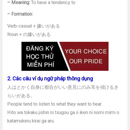
– Meaning:
To have a tendency to
– Formation:
Verb-casual + 嫌いがある
Noun + の嫌いがある
2. Các câu ví dụ ngữ pháp thông dụng
人はとかく自身に都合がいい意見にのみ耳を傾けるき
らいがある。
People tend to listen to what they want to hear.
Hito wa tokaku jishin ni tsugou ga ii iken ni nomi mimi o
katamukeru kirai ga aru.