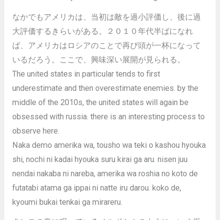
なかでもアメリカは、当初は敵を過小評価し、後に過
大評価するきらいがある。２０１０年代半ばになれ
ば、アメリカはロシアのことで再び頭が一杯になって
いるだろう。ここで、興味深い展開が見られる。
The united states in particular tends to first
underestimate and then overestimate enemies. by the
middle of the 2010s, the united states will again be
obsessed with russia. there is an interesting process to
observe here.
Naka demo amerika wa, tousho wa teki o kashou hyouka
shi, nochi ni kadai hyouka suru kirai ga aru. nisen juu
nendai nakaba ni nareba, amerika wa roshia no koto de
futatabi atama ga ippai ni natte iru darou. koko de,
kyoumi bukai tenkai ga mirareru.