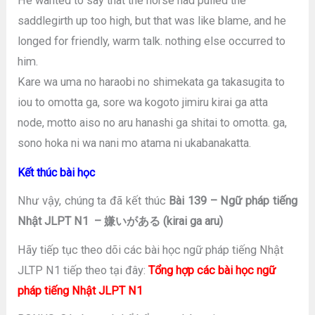
He wanted to say that the horse had pulled the
saddlegirth up too high, but that was like blame, and he
longed for friendly, warm talk. nothing else occurred to
him.
Kare wa uma no haraobi no shimekata ga takasugita to
iou to omotta ga, sore wa kogoto jimiru kirai ga atta
node, motto aiso no aru hanashi ga shitai to omotta. ga,
sono hoka ni wa nani mo atama ni ukabanakatta.
Kết thúc bài học
Như vậy, chúng ta đã kết thúc
Bài 139 – Ngữ pháp tiếng
Nhật JLPT N1 – 嫌いがある (kirai ga aru)
Hãy tiếp tục theo dõi các bài học ngữ pháp tiếng Nhật
JLTP N1 tiếp theo tại đây:
Tổng hợp các bài học ngữ
pháp tiếng Nhật JLPT N1