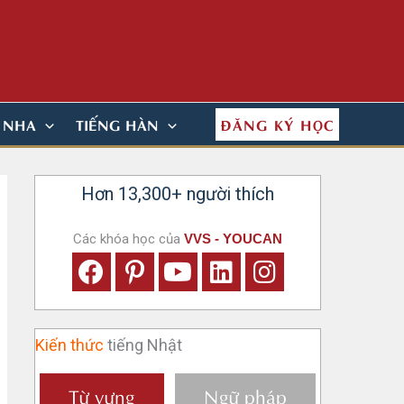
ĐĂNG KÝ HỌC
N NHA
TIẾNG HÀN
Hơn 13,300+ người thích
Các khóa học của
VVS - YOUCAN
Kiến thức
tiếng Nhật
Từ vựng
Ngữ pháp