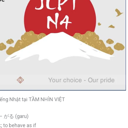
iếng Nhật tại TẦM NHÌN VIỆT
4 – がる (garu)
; to behave as if