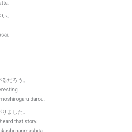
tta.
さい。
sai.
がるだろう。
eresting.
omoshirogaru darou.
がりました。
eard that story.
ukashi garimashita.