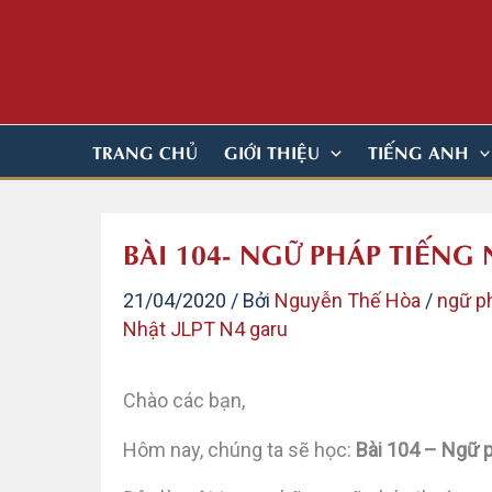
Nhảy
tới
nội
dung
TRANG CHỦ
GIỚI THIỆU
TIẾNG ANH
BÀI 104- NGỮ PHÁP TIẾNG 
21/04/2020
/ Bởi
Nguyễn Thế Hòa
/
ngữ p
Nhật JLPT N4 garu
Chào các bạn,
Hôm nay, chúng ta sẽ học:
Bài 104 – Ngữ 