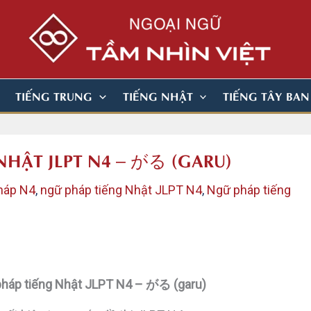
TIẾNG TRUNG
TIẾNG NHẬT
TIẾNG TÂY BA
NHẬT JLPT N4 – がる (GARU)
háp N4
,
ngữ pháp tiếng Nhật JLPT N4
,
Ngữ pháp tiếng
pháp tiếng Nhật JLPT N4 – がる (garu)