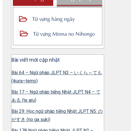
Từ vựng hàng ngày
Từ vựng Minna no Nihongo
Bài viết mới cập nhật
Bài 64 – Ngữ pháp JLPT N3 – いくら～ても
(ikura~temo)
Bài 17 – Ngữ pháp tiếng Nhật JLPT N4 – て
ある (te aru)
Bài 29: Học ngữ pháp tiếng Nhật JLPT N5: の
がすき (no ga suki)
Bài 178 Ngữ pháp tiếng Nhật JLPT N2 –