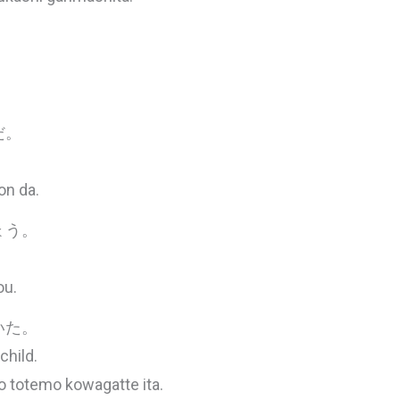
だ。
n da.
ょう。
ou.
いた。
child.
 totemo kowagatte ita.