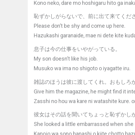
Kono neko, dare mo hoshigaru hito ga inaka
恥ずかしがらないで、前に出て来てくだ
Please don’t be shy and come up here.
Hazukashi garanaide, mae ni dete kite kuda
息子は今の仕事をいやがっている。
My son doesn’t like his job.
Musuko wa ima no shigoto o iyagatte iru.
雑誌のほうは彼に渡してくれ。おもしろ
Give him the magazine, he might find it int
Zasshi no hou wa kare ni watashite kure. 
彼女はその話を聞いてちょっと恥ずかし
She looked a little embarrassed when she h
Kanojo wa sono hanashi o kiite chotto haz