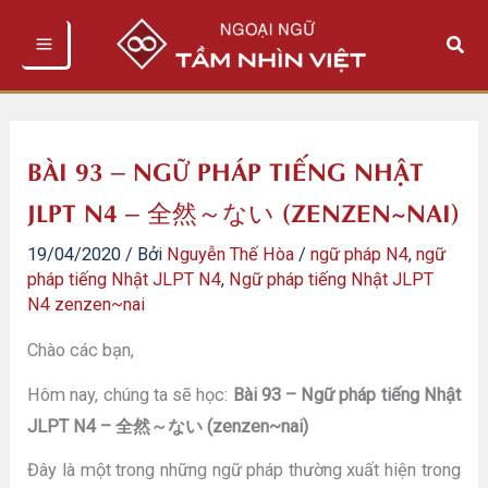
Nhảy
Tìm
tới
kiếm
nội
dung
BÀI 93 – NGỮ PHÁP TIẾNG NHẬT
JLPT N4 – 全然～ない (ZENZEN~NAI)
19/04/2020
/ Bởi
Nguyễn Thế Hòa
/
ngữ pháp N4
,
ngữ
pháp tiếng Nhật JLPT N4
,
Ngữ pháp tiếng Nhật JLPT
N4 zenzen~nai
Chào các bạn,
Hôm nay, chúng ta sẽ học:
Bài 93 – Ngữ pháp tiếng Nhật
JLPT N4 – 全然～ない (zenzen~nai)
Đây là một trong những ngữ pháp thường xuất hiện trong