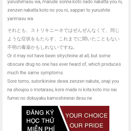
yurushimasu wa, marude sonna koto nado nakatta you ni,
zenzen nakatta koto no you ni, sappari to yurushite
yarimasu wa.
それとも、ストリキニーネではぜんぜんなくて、同じ
ような症状をもたらす、これまでに聞いたこともない
不明の毒薬かもしれないですね。
Or it may not have been strychnine at all, but some
obscure drug no one has ever heard of, which produces
much the same symptoms.
Sore tomo, sutorikiniine dewa zenzen nakute, onaji you
na shoujou o motarasu, kore made ni kiita koto mo nai
fumei no dokuyaku kamoshirenai desu ne.