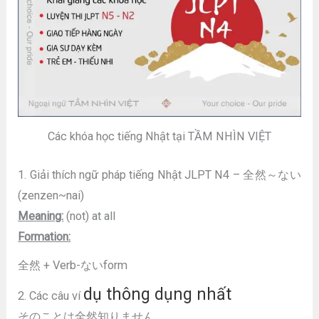
Các khóa học tiếng Nhật tại TẦM NHÌN VIỆT
1. Giải thích ngữ pháp tiếng Nhật JLPT N4 – 全然～ない
(zenzen~nai)
Meaning:
(not) at all
Formation:
全然 + Verb-ないform
dụ thông dụng nhất
2. Các câu ví
そのことは全然知りません。