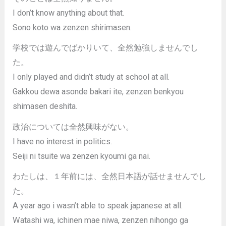
I don’t know anything about that.
Sono koto wa zenzen shirimasen.
学校では遊んでばかりいて、全然勉強しませんでし
た。
I only played and didn’t study at school at all.
Gakkou dewa asonde bakari ite, zenzen benkyou
shimasen deshita.
政治については全然興味がない。
I have no interest in politics.
Seiji ni tsuite wa zenzen kyoumi ga nai.
わたしは、１年前には、全然日本語が話せませんでし
た。
A year ago i wasn’t able to speak japanese at all.
Watashi wa, ichinen mae niwa, zenzen nihongo ga