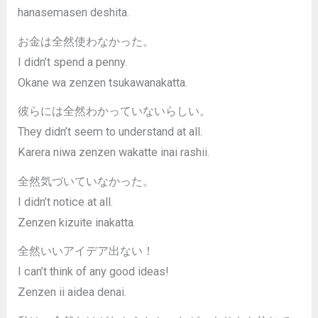
hanasemasen deshita.
お金は全然使わなかった。
I didn’t spend a penny.
Okane wa zenzen tsukawanakatta.
彼らには全然わかっていないらしい。
They didn’t seem to understand at all.
Karera niwa zenzen wakatte inai rashii.
全然気づいていなかった。
I didn’t notice at all.
Zenzen kizuite inakatta.
全然いいアイデア出ない！
I can’t think of any good ideas!
Zenzen ii aidea denai.