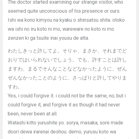
The doctor started examining our strange visitor, who
seemed quite unconscious of his presence or ours.
Ishi wa kono kimyou na kyaku o shinsatsu shita. otoko
wa ishi no iru koto ni mo, wareware no koto ni mo
zenzen ki ga tsuite inai yousu de atta.
わたしきっと許してよ。そりゃ、まさか、それまでど
おりではいられないでしょう。でも、許すことは許し
ますわ、まるでそんなことなどなかったように、ぜん
ぜんなかったことのように、さっぱりと許してやりま
すわ。
Yes, i could forgive it. i could not be the same, no; but i
could forgive it, and forgive it as though it had never
been, never been at all.
Watashi kitto yurushite yo. sorya, masaka, sore made
doori dewa irarenai deshou. demo, yurusu koto wa