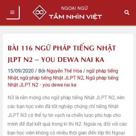
Nhảy
Tìm
tới
kiếm
nội
dung
BÀI 116 NGỮ PHÁP TIẾNG NHẬT
JLPT N2 – YOU DEWA NAI KA
15/09/2020
/ Bởi
Nguyễn Thế Hòa
/
ngữ pháp tiếng
Nhật
,
ngữ pháp tiếng Nhật JLPT N2
,
Ngữ pháp tiếng
Nhật JLPT N2 - you dewa nai ka
N3 là nền móng cho ngữ pháp tiếng Nhật JLPT N2, nên
các bạn học viên đã tốt nghiệp chứng chỉ tiếng Nhật
JLPT N3 có thể tự tin vạch ra chiến lược phù hợp cho
mình để đạt kết quả trong kì thi N2. Ngoài ra, đối với các
bạn học viên không có nhiều thời gian đến lớp thì Ngoại