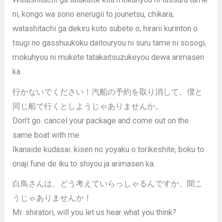
ni, kongo wa sono enerugii to jounetsu, chikara,
watashitachi ga dekiru koto subete o, hirarii kurinton o
tsugi no gasshuukoku daitouryou ni suru tame ni sosogi,
mokuhyou ni mukete tatakaitsuzukeyou dewa arimasen
ka.
行かないでください！汽船の予約を取り消して、僕と
同じ船で行くとしようじゃありませんか。
Don’t go. cancel your package and come out on the
same boat with me.
Ikanaide kudasai. kisen no yoyaku o torikeshite, boku to
onaji fune de iku to shiyou ja arimasen ka.
白鳥さんは、どう考えていらっしゃるんですか、聞こ
うじゃありませんか！
Mr. shiratori, will you let us hear what you think?