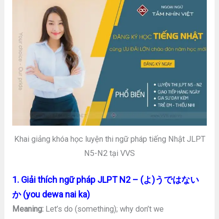
Khai giảng khóa học luyện thi ngữ pháp tiếng Nhật JLPT
N5-N2 tại VVS
1. Giải thích ngữ pháp JLPT N2 – (よ)うではない
か (you dewa nai ka)
Meaning:
Let’s do (something); why don’t we