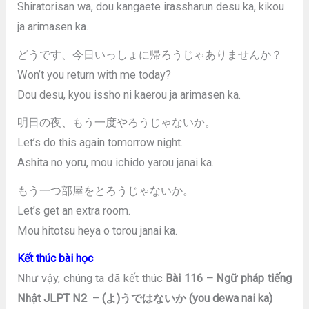
Shiratorisan wa, dou kangaete irassharun desu ka, kikou
ja arimasen ka.
どうです、今日いっしょに帰ろうじゃありませんか？
Won’t you return with me today?
Dou desu, kyou issho ni kaerou ja arimasen ka.
明日の夜、もう一度やろうじゃないか。
Let’s do this again tomorrow night.
Ashita no yoru, mou ichido yarou janai ka.
もう一つ部屋をとろうじゃないか。
Let’s get an extra room.
Mou hitotsu heya o torou janai ka.
Kết thúc bài học
Như vậy, chúng ta đã kết thúc
Bài 116 – Ngữ pháp tiếng
Nhật JLPT N2 – (よ)うではないか (you dewa nai ka)