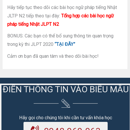
Hãy tiếp tục theo dõi các bài học ngữ pháp tiếng Nhật
JLTP N2 tiếp theo tại đây:
Tổng hợp các bài học ngữ
pháp tiếng Nhật JLPT N2
BONUS: Các bạn có thể bổ sung thông tin quan trọng
trong kỳ thi JLPT 2020
“TẠI ĐÂY”
Cảm ơn bạn đã quan tâm và theo dõi bài học!
ĐIỀN THÔNG TIN VÀO BIỂU MẪU
Hãy gọi cho chúng tôi khi cần tư vấn khóa học