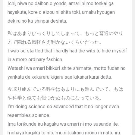
Ichi, niwa no daihon o yonde, amari ni mo tenkai ga
hayakute, kore o eizou ni shita toki, umaku hyougen
dekiru no ka shinpai deshita.
私はあまりびっくりしてしまって、もっと普通のやり
方で隠れる気軽さえ利かないくらいだった。
I was so startled that i hardly had the wits to hide myself
in a more ordinary fashion.
Watashi wa amari bikkuri shite shimatte, motto fudan no
yarikata de kakureru kigaru sae kikanai kurai datta.
今取り組んでいる科学はあまりにも進んでいて、もは
や科学と似ても似つかぬものになっている。
I’m doing science so advanced that it no longer even
resembles science.
Ima torikunde iru kagaku wa amari ni mo susunde ite,
mohaya kagaku to nite mo nitsukanu mono ni natte iru.