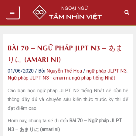
Nhảy
Tìm
tới
kiếm
nội
dung
BÀI 70 – NGỮ PHÁP JLPT N3 – あま
りに (AMARI NI)
01/06/2020
/ Bởi
Nguyễn Thế Hòa
/
ngữ pháp JLPT N3
,
Ngữ pháp JLPT N3 - amari ni
,
ngữ pháp tiếng Nhật
Các bạn học ngữ pháp JLPT N3 tiếng Nhật sẽ cần hệ
thống đầy đủ và chuyên sâu kiến thức trước kỳ thi để
đạt điểm cao.
Hôm nay, chúng ta sẽ đi đến
Bài 70 – Ngữ pháp JLPT
N3 – あまりに (amari ni)