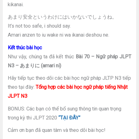
kikanai.
あまり安全というわけにはいかないでしょうね。
It’s not too safe, i should say.
Amari anzen to iu wake ni wa ikanai deshou ne.
Kết thúc bài học
Như vậy, chúng ta đã kết thúc
Bài 70 – Ngữ pháp JLPT
N3 – あまりに (amari ni)
Hãy tiếp tục theo dõi các bài học ngữ pháp JLTP N3 tiếp
theo tại đây:
Tổng hợp các bài học ngữ pháp tiếng Nhật
JLPT N3
BONUS: Các bạn có thể bổ sung thông tin quan trọng
trong kỳ thi JLPT 2020
“TẠI ĐÂY”
Cảm ơn bạn đã quan tâm và theo dõi bài học!