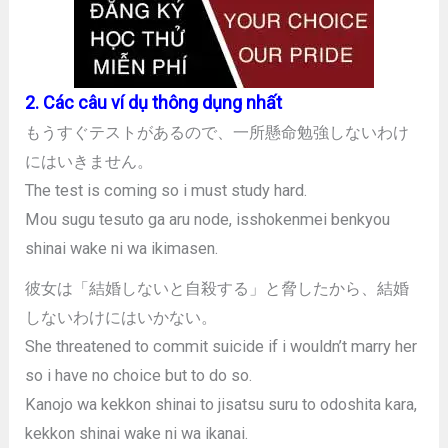
2. Các câu ví dụ thông dụng nhất
もうすぐテストがあるので、一所懸命勉強しないわけ
にはいきません。
The test is coming so i must study hard.
Mou sugu tesuto ga aru node, isshokenmei benkyou
shinai wake ni wa ikimasen.
彼女は「結婚しないと自殺する」と脅したから、結婚
しないわけにはいかない。
She threatened to commit suicide if i wouldn’t marry her
so i have no choice but to do so.
Kanojo wa kekkon shinai to jisatsu suru to odoshita kara,
kekkon shinai wake ni wa ikanai.