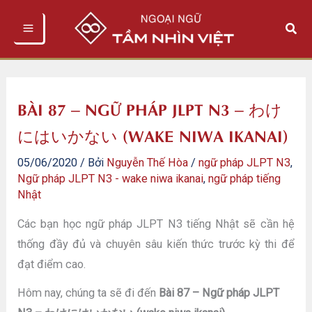
Nhảy
Tìm
tới
kiếm
nội
dung
BÀI 87 – NGỮ PHÁP JLPT N3 – わけ
にはいかない (WAKE NIWA IKANAI)
05/06/2020
/ Bởi
Nguyễn Thế Hòa
/
ngữ pháp JLPT N3
,
Ngữ pháp JLPT N3 - wake niwa ikanai
,
ngữ pháp tiếng
Nhật
Các bạn học ngữ pháp JLPT N3 tiếng Nhật sẽ cần hệ
thống đầy đủ và chuyên sâu kiến thức trước kỳ thi để
đạt điểm cao.
Hôm nay, chúng ta sẽ đi đến
Bài 87 – Ngữ pháp JLPT