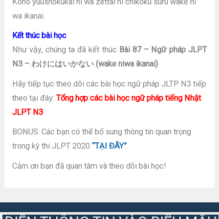
Kono yuushokukai ni wa zettai ni chikoku suru wake ni
wa ikanai.
Kết thúc bài học
Như vậy, chúng ta đã kết thúc
Bài 87 – Ngữ pháp JLPT
N3 – わけにはいかない (wake niwa ikanai)
Hãy tiếp tục theo dõi các bài học ngữ pháp JLTP N3 tiếp
theo tại đây:
Tổng hợp các bài học ngữ pháp tiếng Nhật
JLPT N3
BONUS: Các bạn có thể bổ sung thông tin quan trọng
trong kỳ thi JLPT 2020
“TẠI ĐÂY”
Cảm ơn bạn đã quan tâm và theo dõi bài học!