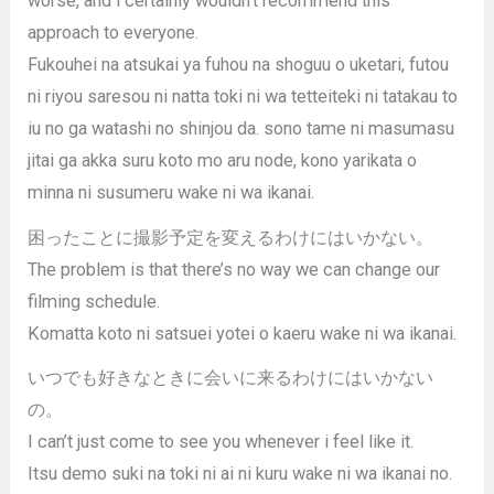
worse, and i certainly wouldn’t recommend this
approach to everyone.
Fukouhei na atsukai ya fuhou na shoguu o uketari, futou
ni riyou saresou ni natta toki ni wa tetteiteki ni tatakau to
iu no ga watashi no shinjou da. sono tame ni masumasu
jitai ga akka suru koto mo aru node, kono yarikata o
minna ni susumeru wake ni wa ikanai.
困ったことに撮影予定を変えるわけにはいかない。
The problem is that there’s no way we can change our
filming schedule.
Komatta koto ni satsuei yotei o kaeru wake ni wa ikanai.
いつでも好きなときに会いに来るわけにはいかない
の。
I can’t just come to see you whenever i feel like it.
Itsu demo suki na toki ni ai ni kuru wake ni wa ikanai no.