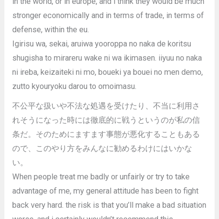
in the world, or in europe, and i think they would be much
stronger economically and in terms of trade, in terms of
defense, within the eu.
Igirisu wa, sekai, aruiwa yooroppa no naka de koritsu
shugisha to mirareru wake ni wa ikimasen. iiyuu no naka
ni ireba, keizaiteki ni mo, boueki ya bouei no men demo,
zutto kyouryoku darou to omoimasu.
不公平な扱いや不法な処遇を受けたり、不当に利用さ
れそうになった時には徹底的に戦うというのが私の信
条だ。そのためにますます事態が悪化することもある
ので、このやり方をみんなに勧めるわけにはいかな
い。
When people treat me badly or unfairly or try to take
advantage of me, my general attitude has been to fight
back very hard. the risk is that you’ll make a bad situation