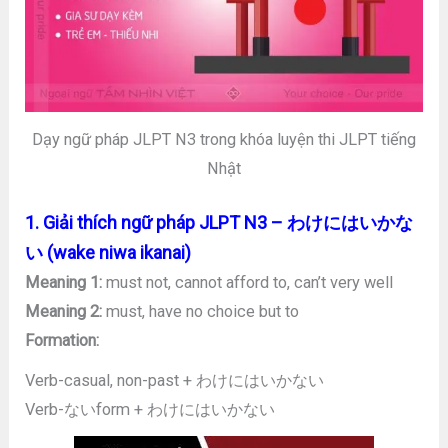
Dạy ngữ pháp JLPT N3 trong khóa luyện thi JLPT tiếng
Nhật
1. Giải thích ngữ pháp JLPT N3 – わけにはいかな
い (wake niwa ikanai)
Meaning 1:
must not, cannot afford to, can’t very well
Meaning 2:
must, have no choice but to
Formation:
Verb-casual, non-past + わけにはいかない
Verb-ないform + わけにはいかない