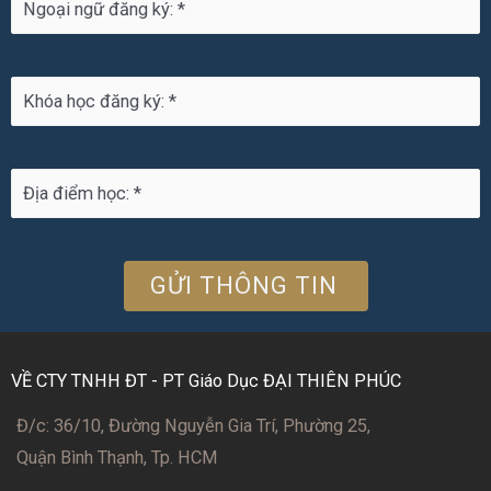
VỀ CTY TNHH ĐT - PT Giáo Dục ĐẠI THIÊN PHÚC
Đ/c: 36/10, Đường Nguyễn Gia Trí, Phường 25,
Quận Bình Thạnh, Tp. HCM