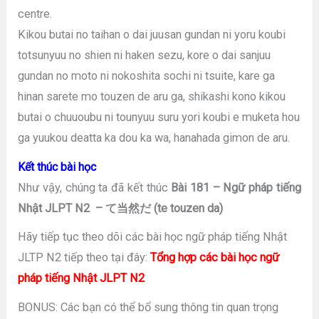
centre.
Kikou butai no taihan o dai juusan gundan ni yoru koubi
totsunyuu no shien ni haken sezu, kore o dai sanjuu
gundan no moto ni nokoshita sochi ni tsuite, kare ga
hinan sarete mo touzen de aru ga, shikashi kono kikou
butai o chuuoubu ni tounyuu suru yori koubi e muketa hou
ga yuukou deatta ka dou ka wa, hanahada gimon de aru.
Kết thúc bài học
Như vậy, chúng ta đã kết thúc
Bài 181 – Ngữ pháp tiếng
Nhật JLPT N2 – て当然だ (te touzen da)
Hãy tiếp tục theo dõi các bài học ngữ pháp tiếng Nhật
JLTP N2 tiếp theo tại đây:
Tổng hợp các bài học ngữ
pháp tiếng Nhật JLPT N2
BONUS: Các bạn có thể bổ sung thông tin quan trọng