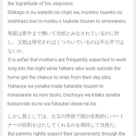
the ingratitude of his stepsons.
Shikago ni iru watashi no chijin wa, mushiro tsureko no
onshirazu buri ni monku o tsukete touzen to omowareru.
母親は夜中まで働いて当然とみなされているのに対
し、父親は帰宅すればくつろいでいるのは不公平では
ないか。
It is unfair that mothers are frequently expected to work
long into the night while fathers who work outside the
home get the chance to relax from their day jobs.
Hahaoya wa yonaka made hataraite touzen to
minasarete iru noni taishi, chichioya wa kitaku sureba
kutsuroide iru no wa fukouhei dewa nai ka.
しかし親としては、公立の学校で国が全面的にパート
ナーの役割をはたしてくれるのを期待して当然だ。
But parents rightly expect their government, through the