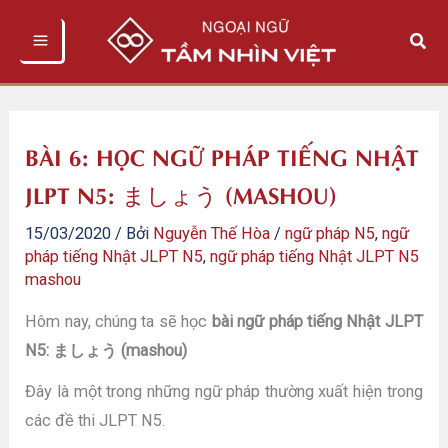
Nhảy
Tìm
tới
kiếm
nội
dung
BÀI 6: HỌC NGỮ PHÁP TIẾNG NHẬT
JLPT N5: ましょう (MASHOU)
15/03/2020
/ Bởi
Nguyễn Thế Hòa
/
ngữ pháp N5
,
ngữ
pháp tiếng Nhật JLPT N5
,
ngữ pháp tiếng Nhật JLPT N5
mashou
Hôm nay, chúng ta sẽ học
bài ngữ pháp tiếng Nhật JLPT
N5: ましょう (mashou)
Đây là một trong những ngữ pháp thường xuất hiện trong
các đề thi JLPT N5.