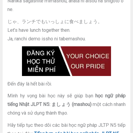
Nanika sagashite mimashou, anata ni aisou na shigoto o
ne.
じゃ、ランチでもいっしょに食べましょう。
Let’s have lunch together then.
Ja, ranchi demo issho ni tabemashou.
Đến đây là hết bài rồi.
Mình hy vọng bài học này sẽ giúp bạn
học ngữ pháp
tiếng Nhật JLPT N5: ましょう (mashou)
một cách nhanh
chóng và sử dụng thành thạo.
Hãy tiếp tục theo dõi các bài học ngữ pháp JLTP N5 tiếp