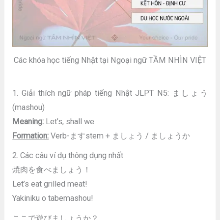
Các khóa học tiếng Nhật tại Ngoại ngữ TẦM NHÌN VIỆT
1. Giải thích ngữ pháp tiếng Nhật JLPT N5: ましょう
(mashou)
Meaning:
Let’s, shall we
Formation:
Verb-ますstem + ましょう / ましょうか
2. Các câu ví dụ thông dụng nhất
焼肉を食べましょう！
Let’s eat grilled meat!
Yakiniku o tabemashou!
ここで遊びましょうか？