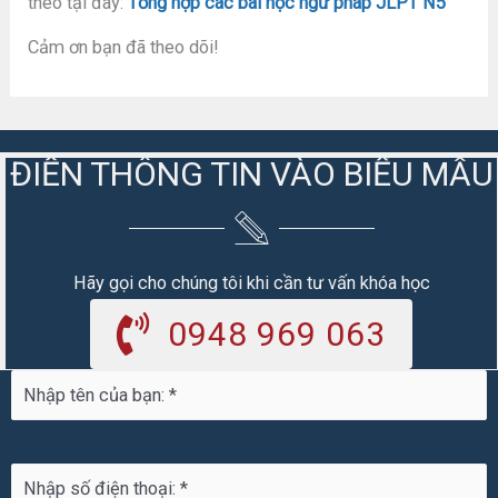
theo tại đây:
Tổng hợp các bài học ngữ pháp JLPT N5
Cảm ơn bạn đã theo dõi!
ĐIỀN THÔNG TIN VÀO BIỂU MẪU
Hãy gọi cho chúng tôi khi cần tư vấn khóa học
0948 969 063