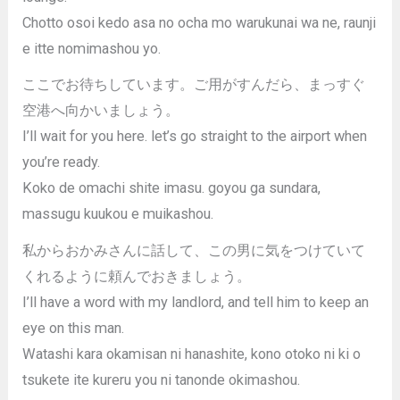
Chotto osoi kedo asa no ocha mo warukunai wa ne, raunji
e itte nomimashou yo.
ここでお待ちしています。ご用がすんだら、まっすぐ
空港へ向かいましょう。
I’ll wait for you here. let’s go straight to the airport when
you’re ready.
Koko de omachi shite imasu. goyou ga sundara,
massugu kuukou e muikashou.
私からおかみさんに話して、この男に気をつけていて
くれるように頼んでおきましょう。
I’ll have a word with my landlord, and tell him to keep an
eye on this man.
Watashi kara okamisan ni hanashite, kono otoko ni ki o
tsukete ite kureru you ni tanonde okimashou.