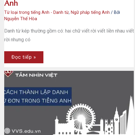
Anh
Từ loại trong tiếng Anh - Danh từ
,
Ngữ pháp tiếng Anh
/ Bởi
Nguyễn Thế Hòa
Danh từ kép thường gồm có: hai chữ viết rời viết liền nhau viết
rời nhưng có
Cách
Đọc tiếp »
thành
lập
danh
từ
kép
trong
tiếng
Anh