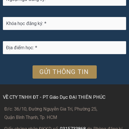
VỀ CTY TNHH ĐT - PT Giáo Dục ĐẠI THIÊN PHÚC
Đ/c: 36/10, Đường Nguyễn Gia Trí, Phường 25,
Quận Bình Thạnh, Tp. HCM
Giấy chứng nhận ĐKKD số:
0315733868
do Phòng đăng kí