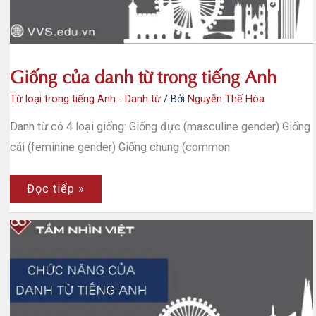
Giống của danh từ trong tiếng Anh
Từ loại trong tiếng Anh - Danh từ
/ Bởi
Nguyễn Thế Hòa
Danh từ có 4 loại giống: Giống đực (masculine gender) Giống
cái (feminine gender) Giống chung (common
Giống
Đọc tiếp »
của
danh
từ
trong
tiếng
Anh