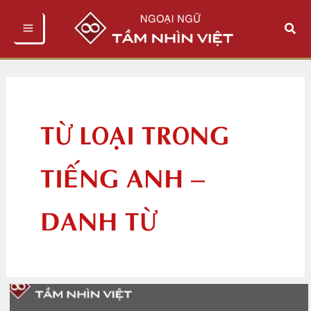
Nhảy
Tìm
tới
kiếm
nội
dung
TỪ LOẠI TRONG
TIẾNG ANH –
DANH TỪ