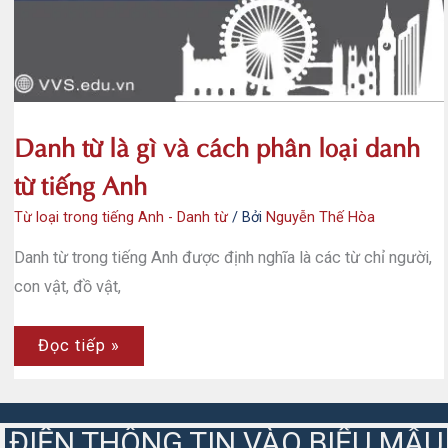
Danh từ là gì và cách phân loại danh
từ tiếng Anh
Từ loại trong tiếng Anh - Danh từ
/ Bởi
Nguyễn Thế Hòa
Danh từ trong tiếng Anh được định nghĩa là các từ chỉ người,
con vật, đồ vật,
Danh
Đọc tiếp »
từ
là
gì
và
cách
ĐIỀN THÔNG TIN VÀO BIỂU MẪU
phân