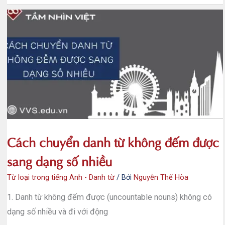
từ
và
cụm
từ
có
thể
làm
danh
từ
trong
tiếng
Anh
Cách chuyển danh từ không đếm được
sang dạng số nhiều
Từ loại trong tiếng Anh - Danh từ
/ Bởi
Nguyễn Thế Hòa
1. Danh từ không đếm được (uncountable nouns) không có
dạng số nhiều và đi với động