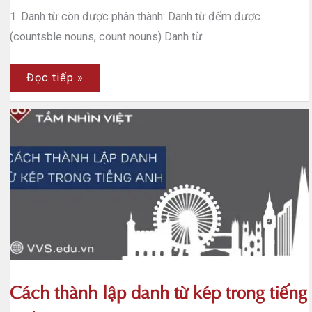
1. Danh từ còn được phân thành: Danh từ đếm được
(countsble nouns, count nouns) Danh từ
Cách
Đọc tiếp »
chuyển
danh
từ
đếm
được
sang
dạng
số
nhiều
Cách thành lập danh từ kép trong tiếng