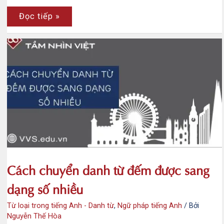
Cách
Đọc tiếp »
chuyển
danh
từ
không
đếm
được
sang
dạng
số
nhiều
Cách chuyển danh từ đếm được sang
dạng số nhiều
Từ loại trong tiếng Anh - Danh từ
,
Ngữ pháp tiếng Anh
/ Bởi
Nguyễn Thế Hòa