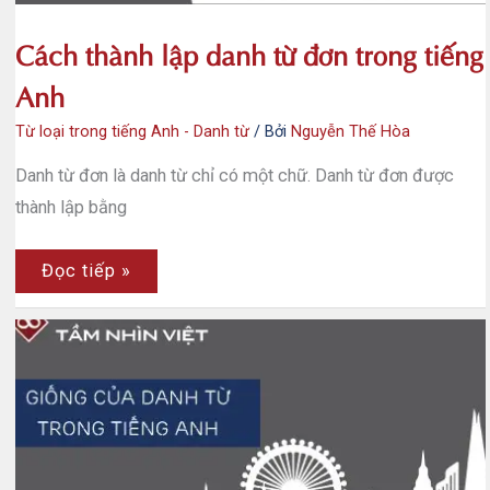
Cách thành lập danh từ đơn trong tiếng
Anh
Từ loại trong tiếng Anh - Danh từ
/ Bởi
Nguyễn Thế Hòa
Danh từ đơn là danh từ chỉ có một chữ. Danh từ đơn được
thành lập bằng
Cách
Đọc tiếp »
thành
lập
danh
từ
đơn
trong
tiếng
Anh