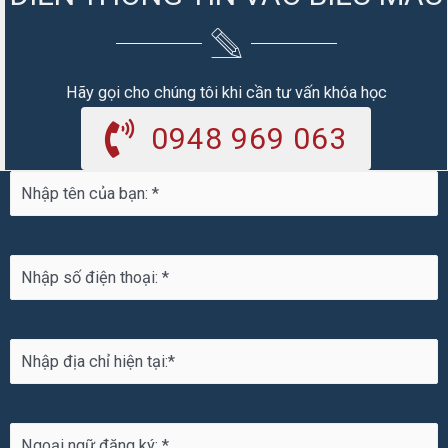
loại
danh
từ
tiếng
Anh
Hãy gọi cho chúng tôi khi cần tư vấn khóa học
0948 969 063