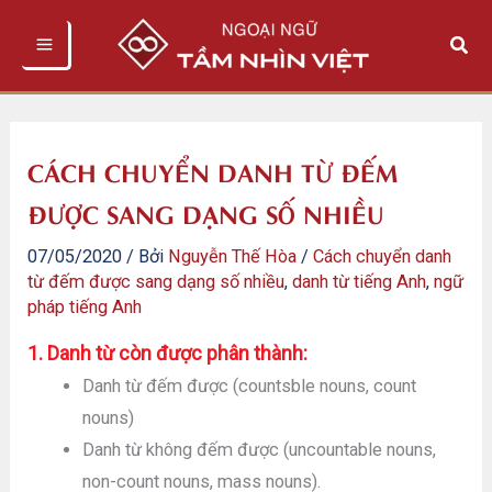
Nhảy
Tìm
tới
kiếm
nội
dung
CÁCH CHUYỂN DANH TỪ ĐẾM
ĐƯỢC SANG DẠNG SỐ NHIỀU
07/05/2020
/ Bởi
Nguyễn Thế Hòa
/
Cách chuyển danh
từ đếm được sang dạng số nhiều
,
danh từ tiếng Anh
,
ngữ
pháp tiếng Anh
1. Danh từ còn được phân thành:
Danh từ đếm được (countsble nouns, count
nouns)
Danh từ không đếm được (uncountable nouns,
non-count nouns, mass nouns).