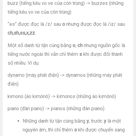
buzz (tiếng kêu vo ve của côn trùng) -> buzzes (những
tiếng kêu vo ve của côn trùng)
“es” được đọc là /z/ sau
o
nhưng được đọc là /iz/ sau
ch,sh,ss,x,zz.
Một số danh từ tận cùng bằng
o
,
ch
nhưng nguồn gốc là
tiếng nước ngoài thì vẫn chỉ thêm
s
khi được đổi thành
số nhiều. Ví dụ:
dynamo (máy phát điện) -> dynamos (những máy phát
điện)
kimono (áo kimônô) -> kimonos (những áo kimônô)
piano (đàn piano) -> pianos (những đàn piano)
Những danh từ tận cùng bằng
y
, trước
y
là một
nguyên âm, thì chỉ thêm
s
khi được chuyển sang