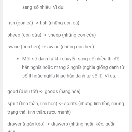
sang số nhiều. Ví dụ:
fish (con cá) -> fish (những con cá)
sheep (con cừu) -> sheep (những con cừu)
swine (con heo) -> swine (những con heo)
Một số danh từ khi chuyển sang số nhiều thì đổi
hẳn nghĩa hoặc mang 2 nghĩa (nghĩa giống danh từ
số ít hoặc nghĩa khác hẳn danh từ số ít). Ví dụ:
good (điều tốt) -> goods (hàng hóa)
spirit (tinh thần, linh hồn) -> spirits (những linh hồn; những
trạng thái tinh thần; rượu mạnh)
drawer (ngăn kéo) -> drawers (những ngăn kéo; quần