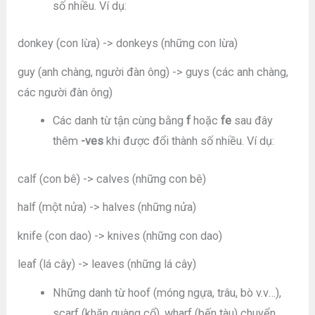
số nhiều. Ví dụ:
donkey (con lừa) -> donkeys (những con lừa)
guy (anh chàng, người đàn ông) -> guys (các anh chàng,
các người đàn ông)
Các danh từ tận cùng bằng
f
hoặc
fe
sau đây
thêm
-ves
khi được đổi thành số nhiều. Ví dụ:
calf (con bê) -> calves (những con bê)
half (một nửa) -> halves (những nửa)
knife (con dao) -> knives (những con dao)
leaf (lá cây) -> leaves (những lá cây)
Những danh từ hoof (móng ngựa, trâu, bò v.v…),
scarf (khăn quàng cổ), wharf (bến tàu) chuyển