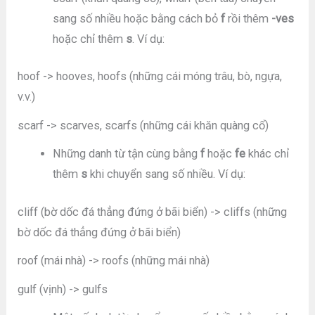
sang số nhiều hoặc bằng cách bỏ
f
rồi thêm
-ves
hoặc chỉ thêm
s
. Ví dụ:
hoof -> hooves, hoofs (những cái móng trâu, bò, ngựa,
v.v.)
scarf -> scarves, scarfs (những cái khăn quàng cổ)
Những danh từ tận cùng bằng
f
hoặc
fe
khác chỉ
thêm
s
khi chuyển sang số nhiều. Ví dụ:
cliff (bờ dốc đá thẳng đứng ở bãi biển) -> cliffs (những
bờ dốc đá thẳng đứng ở bãi biển)
roof (mái nhà) -> roofs (những mái nhà)
gulf (vịnh) -> gulfs