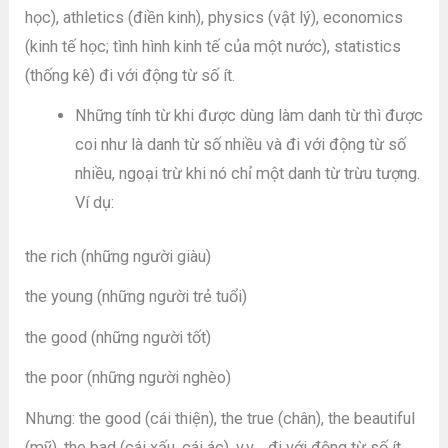
học), athletics (điền kinh), physics (vật lý), economics
(kinh tế học; tình hình kinh tế của một nước), statistics
(thống kê) đi với động từ số ít.
Những tính từ khi được dùng làm danh từ thì được
coi như là danh từ số nhiều và đi với động từ số
nhiều, ngoại trừ khi nó chỉ một danh từ trừu tượng.
Ví dụ:
the rich (những người giàu)
the young (những người trẻ tuổi)
the good (những người tốt)
the poor (những người nghèo)
Nhưng: the good (cái thiện), the true (chân), the beautiful
(mỹ), the bad (cái xấu, cái ác), v.v… đi với động từ số ít.