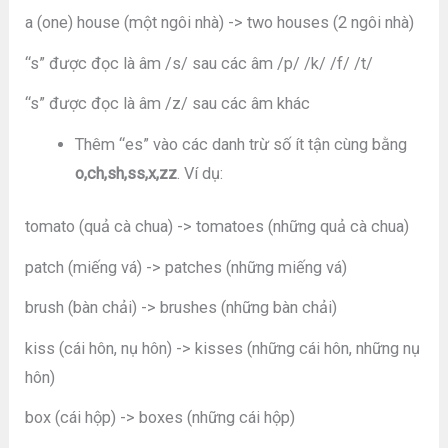
a (one) house (một ngôi nhà) -> two houses (2 ngôi nhà)
“s” được đọc là âm /s/ sau các âm /p/ /k/ /f/ /t/
“s” được đọc là âm /z/ sau các âm khác
Thêm “es” vào các danh trừ số ít tận cùng bằng
o,ch,sh,ss,x,zz
. Ví dụ:
tomato (quả cà chua) -> tomatoes (những quả cà chua)
patch (miếng vá) -> patches (những miếng vá)
brush (bàn chải) -> brushes (những bàn chải)
kiss (cái hôn, nụ hôn) -> kisses (những cái hôn, những nụ
hôn)
box (cái hộp) -> boxes (những cái hộp)