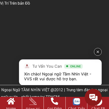
Vị Trí Trên bản Đồ
Tư Vấn You Can
ONLINE
Xin chào! Ngoại ngữ Tầm Nhìn Việt - 
VVS rất vui được hỗ trợ bạn.
Ngoại Ngữ TẦM NHÌN VIỆT @2012 | Trung tâm đào tạo ngoại
ngữ uy tín - chất lượng tại TPHCM
Web Design by
Nhà thiết kế website N.T.H DESIGN​
Home
Gọi Điện
Chat Zalo
Chat FB
Đăng Ký