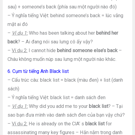
sau) + someone’s back (phía sau một người nào đó)
– Ý nghĩa tiếng Việt: behind someone’s back = lúc vắng
mặt ai đó
–
Ví dụ 1:
Who has been talking about her
behind her
back
? – Ai đang nói sau lưng cô ấy vậy?
–
Ví dụ 2:
I cannot hide
behind someone else’s back
–
Cháu không muốn núp sau lưng một người nào khác.
6. Cụm từ tiếng Anh Black list
– Cấu trúc câu: black list = black (màu đen) + list (danh
sách)
– Ý nghĩa tiếng Việt: black list = danh sách đen
–
Ví dụ 1:
Why did you add me to your
black list
? – Tại
sao bạn đưa mình vào danh sách đen của bạn vậy chứ?
–
Ví dụ 2:
He is already on the ClA’ s
black list
for
assassinating many key figures – Hắn nằm trong danh