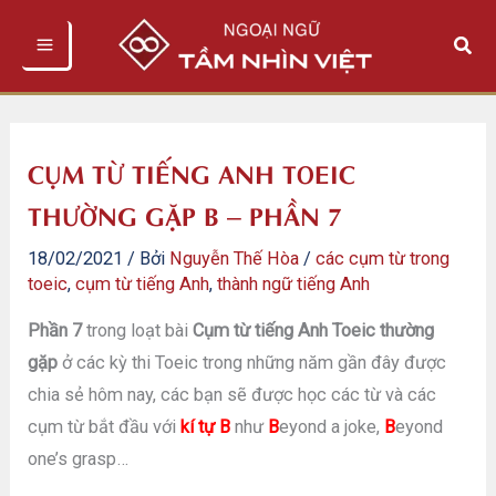
Nhảy
Tìm
tới
kiếm
nội
dung
CỤM TỪ TIẾNG ANH TOEIC
THƯỜNG GẶP B – PHẦN 7
18/02/2021
/ Bởi
Nguyễn Thế Hòa
/
các cụm từ trong
toeic
,
cụm từ tiếng Anh
,
thành ngữ tiếng Anh
Phần 7
trong loạt bài
Cụm từ tiếng Anh Toeic thường
gặp
ở các kỳ thi Toeic trong những năm gần đây được
chia sẻ hôm nay, các bạn sẽ được học các từ và các
cụm từ bắt đầu với
kí tự B
như
B
eyond a joke,
B
eyond
one’s grasp…