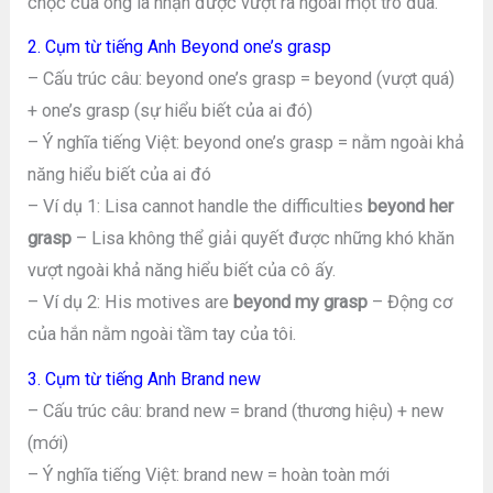
chọc của ông là nhận được vượt ra ngoài một trò đùa.
2. Cụm từ tiếng Anh Beyond one’s grasp
– Cấu trúc câu: beyond one’s grasp = beyond (vượt quá)
+ one’s grasp (sự hiểu biết của ai đó)
– Ý nghĩa tiếng Việt: beyond one’s grasp = nằm ngoài khả
năng hiểu biết của ai đó
– Ví dụ 1: Lisa cannot handle the difficulties
beyond her
grasp
– Lisa không thể giải quyết được những khó khăn
vượt ngoài khả năng hiểu biết của cô ấy.
– Ví dụ 2: His motives are
beyond my grasp
– Động cơ
của hắn nằm ngoài tầm tay của tôi.
3. Cụm từ tiếng Anh Brand new
– Cấu trúc câu: brand new = brand (thương hiệu) + new
(mới)
– Ý nghĩa tiếng Việt: brand new = hoàn toàn mới