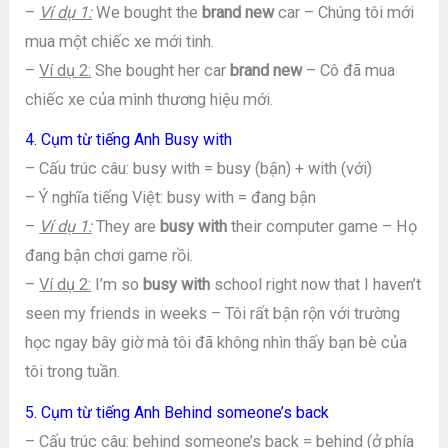
–
Ví dụ 1:
We bought the
brand new
car – Chúng tôi mới
mua một chiếc xe mới tinh.
–
Ví dụ 2:
She bought her car
brand new
– Cô đã mua
chiếc xe của mình thương hiệu mới.
4. Cụm từ tiếng Anh Busy with
– Cấu trúc câu: busy with = busy (bận) + with (với)
– Ý nghĩa tiếng Việt: busy with = đang bận
–
Ví dụ 1:
They are
busy with
their computer game – Họ
đang bận chơi game rồi.
–
Ví dụ 2:
I’m so
busy with
school right now that I haven’t
seen my friends in weeks – Tôi rất bận rộn với trường
học ngay bây giờ mà tôi đã không nhìn thấy bạn bè của
tôi trong tuần.
5. Cụm từ tiếng Anh Behind someone’s back
– Cấu trúc câu: behind someone’s back = behind (ở phía