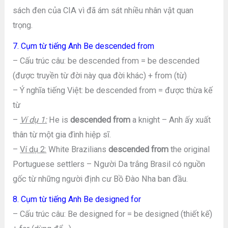
sách đen của CIA vì đã ám sát nhiều nhân vật quan
trọng.
7. Cụm từ tiếng Anh Be descended from
– Cấu trúc câu: be descended from = be descended
(được truyền từ đời này qua đời khác) + from (từ)
– Ý nghĩa tiếng Việt: be descended from = được thừa kế
từ
–
Ví dụ 1:
He is
descended from
a knight – Anh ấy xuất
thân từ một gia đình hiệp sĩ.
–
Ví dụ 2:
White Brazilians
descended from
the original
Portuguese settlers – Người Da trắng Brasil có nguồn
gốc từ những người định cư Bồ Đào Nha ban đầu.
8. Cụm từ tiếng Anh Be designed for
– Cấu trúc câu: Be designed for = be designed (thiết kế)