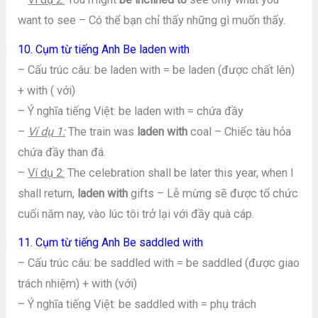
want to see – Có thể bạn chỉ thấy những gì muốn thấy.
10. Cụm từ tiếng Anh Be laden with
– Cấu trúc câu: be laden with = be laden (được chất lên)
+ with ( với)
– Ý nghĩa tiếng Việt: be laden with = chứa đầy
–
Ví dụ 1:
The train was
laden with
coal – Chiếc tàu hỏa
chứa đầy than đá.
–
Ví dụ 2:
The celebration shall be later this year, when I
shall return,
laden with
gifts – Lễ mừng sẽ được tổ chức
cuối năm nay, vào lúc tôi trở lại với đầy quà cáp.
11. Cụm từ tiếng Anh Be saddled with
– Cấu trúc câu: be saddled with = be saddled (được giao
trách nhiệm) + with (với)
– Ý nghĩa tiếng Việt: be saddled with = phụ trách