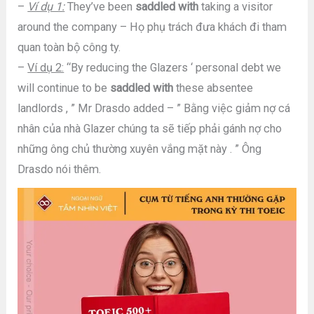
–
Ví dụ 1:
They’ve been
saddled with
taking a visitor
around the company – Họ phụ trách đưa khách đi tham
quan toàn bộ công ty.
–
Ví dụ 2:
“By reducing the Glazers ‘ personal debt we
will continue to be
saddled with
these absentee
landlords , ” Mr Drasdo added – ” Bằng việc giảm nợ cá
nhân của nhà Glazer chúng ta sẽ tiếp phải gánh nợ cho
những ông chủ thường xuyên vắng mặt này . ” Ông
Drasdo nói thêm.