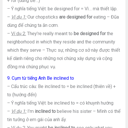
+ for (dùng để…)
– Ý nghĩa tiếng Việt: be designed for = Vì… mà thiết lập.
–
Ví dụ 1:
Our chopsticks
are designed for
eating – Đũa
dùng để chúng ta ăn cơm.
–
Ví dụ 2:
They’re really meant to
be designed for
the
neighborhood in which they reside and the community
which they serve – Thực sự, những cơ sở này được thiết
kế dành riêng cho những nơi chúng xây dựng và cộng
đồng mà chúng phục vụ.
9. Cụm từ tiếng Anh Be inclined to
– Cấu trúc câu: Be inclined to = be inclined (thiên về) +
to (hướng đến)
– Ý nghĩa tiếng Việt: be inclined to = có khuynh hướng
–
Ví dụ 1:
I’m
inclined
to
believe his sister – Mình có thể
tin tưởng ở em gái của anh ấy.
–
Ví dụ 2:
You might
be inclined to
see only what you