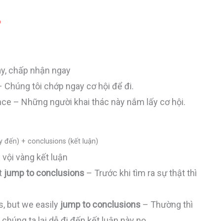
p
gay, chấp nhận ngay
 Chúng tôi chớp ngay cơ hội để đi.
ce – Những người khai thác này nắm lấy cơ hội.
y đến) + conclusions (kết luận)
 vội vàng kết luận
’t
jump to conclusions
– Trước khi tìm ra sự thật thì
s, but we easily
jump to conclusions
– Thường thì
 chúng ta lại dễ đi đến kết luận này nọ.