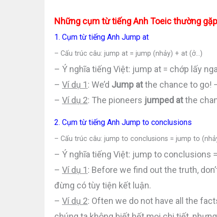
Những cụm từ tiếng Anh Toeic thường gặ
1. Cụm từ tiếng Anh Jump at
– Cấu trúc câu: jump at = jump (nhảy) + at (ở…)
– Ý nghĩa tiếng Việt: jump at = chớp lấy n
–
Ví dụ 1
: We’d
Jump at
the chance to go! –
–
Ví dụ 2
: The pioneers
jumped at
the chan
2. Cụm từ tiếng Anh Jump to conclusions
– Cấu trúc câu: jump to conclusions = jump to (nhả
– Ý nghĩa tiếng Việt: jump to conclusions =
–
Ví dụ 1
: Before we find out the truth, don
đừng có tùy tiện kết luận.
–
Ví dụ 2
: Often we do not have all the fact
chúng ta không biết hết mọi chi tiết, nhưng