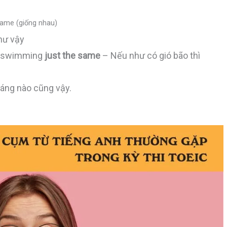
 same (giống nhau)
như vậy
ing swimming
just the same
– Nếu như có gió bão thì
áng nào cũng vậy.