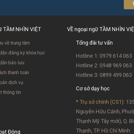
gữ TẦM NHÌN VIỆT
VỀ ngoại ngữ TẦM NHÌN VI
Tổng đài tư vấn
ệu về trung tâm
dẫn đăng ký khóa học
Hotline 1: 0979 614 063
dẫn bảo lưu
Hotline 2: 0948 969 063
ách thanh toán
Hotline 3: 0899 499 063
oản dịch vụ
Cơ sở dạy học
 thông tin
* Trụ sở chính (CS1):
135
Nguyễn Hữu Cảnh, Phườn
Thạnh Mỹ Tây mới), Q. B
Thạnh, TP. Hồ Chí Minh
oạt Động