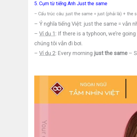
5. Cụm từ tiếng Anh Just the same
– Cấu trúc câu: just the same = just (phải là) + the
– Ý nghĩa tiếng Việt: just the same = vẫn 
–
Ví dụ 1
: If there is a typhoon, we’re go
chúng tôi vẫn đi bơi.
–
Ví dụ 2
: Every morning
just the same
– S