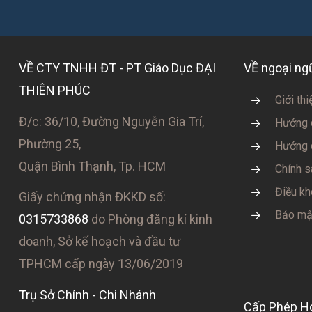
VỀ CTY TNHH ĐT - PT Giáo Dục ĐẠI
VỀ ngoại n
THIÊN PHÚC
Giới thi
Đ/c: 36/10, Đường Nguyễn Gia Trí,
Hướng 
Phường 25,
Hướng 
Quận Bình Thạnh, Tp. HCM
Chính s
Điều kh
Giấy chứng nhận ĐKKD số:
Bảo mật
0315733868
do Phòng đăng kí kinh
doanh, Sở kế hoạch và đầu tư
TPHCM cấp ngày 13/06/2019
Trụ Sở Chính - Chi Nhánh
Cấp Phép H