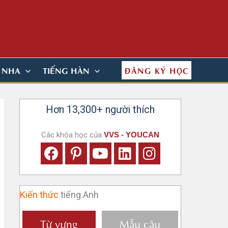
ĐĂNG KÝ HỌC
N NHA
TIẾNG HÀN
Hơn 13,300+ người thích
Các khóa học của
VVS - YOUCAN
Kiến thức
tiếng Anh
Từ vựng
Mẫu câu