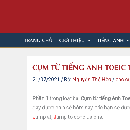
Nhảy
tới
nội
dung
TRANG CHỦ
GIỚI THIỆU
TIẾNG ANH
CỤM TỪ TIẾNG ANH TOEIC 
21/07/2021
/ Bởi
Nguyễn Thế Hòa
/
các cụ
Phần 1
trong loạt bài
Cụm từ tiếng Anh To
đây được chia sẻ hôm nay, các bạn sẽ đượ
J
ump at,
J
ump to conclusions…