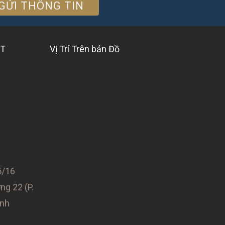
ỆT
Vị Trí Trên bản Đồ
/16
g 22 (P.
ình