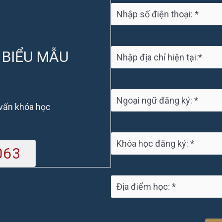
 BIỂU MẪU
 vấn khóa học
063