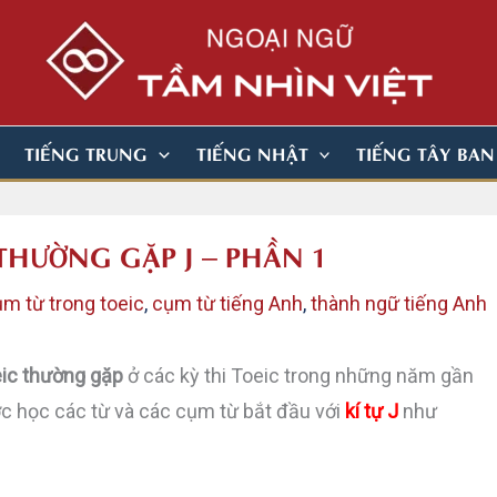
TIẾNG TRUNG
TIẾNG NHẬT
TIẾNG TÂY BA
THƯỜNG GẶP J – PHẦN 1
m từ trong toeic
,
cụm từ tiếng Anh
,
thành ngữ tiếng Anh
eic thường gặp
ở các kỳ thi Toeic trong những năm gần
c học các từ và các cụm từ bắt đầu với
kí tự J
như