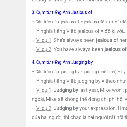
3. Cụm từ tiếng Anh Jealous of
– Cấu trúc câu: jealous of = jealous (đố kị) + of (đối
– Ý nghĩa tiếng Việt: jealous of = đố kị với…
–
Ví dụ 1
: She’s always been
jealous of
her 
–
Ví dụ 2
: You have always been
jealous of
4. Cụm từ tiếng Anh Judging by
– Cấu trúc câu: judging by = judging (phê bình) + by
– Ý nghĩa tiếng Việt: judging by = theo như
–
Ví dụ 1
:
Judging by
last year, Mike won’t
ngoái, Mike sẽ không thể đóng chi phí hội v
–
Ví dụ 2
:
Judging by
your expression, I i
của hai người, thì chắc là hai người rất nổi t