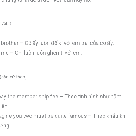
 với…)
brother – Cô ấy luôn đố kị với em trai của cô ấy.
me – Chị luôn luôn ghen tị với em.
 (căn cứ theo)
 pay the member ship fee – Theo tình hình như năm
iên.
magine you two must be quite famous – Theo khẩu khí
iếng.