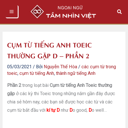
Nhảy
Tìm
tới
kiếm
nội
dung
CỤM TỪ TIẾNG ANH TOEIC
THƯỜNG GẶP D – PHẦN 2
05/03/2021
/ Bởi
Nguyễn Thế Hòa
/
các cụm từ trong
toeic
,
cụm từ tiếng Anh
,
thành ngữ tiếng Anh
Phần 2
trong loạt bài
Cụm từ tiếng Anh Toeic thường
gặp
ở các kỳ thi Toeic trong những năm gần đây được
chia sẻ hôm nay, các bạn sẽ được học các từ và các
cụm từ bắt đầu với
kí tự D
như
D
o good,
D
o well…