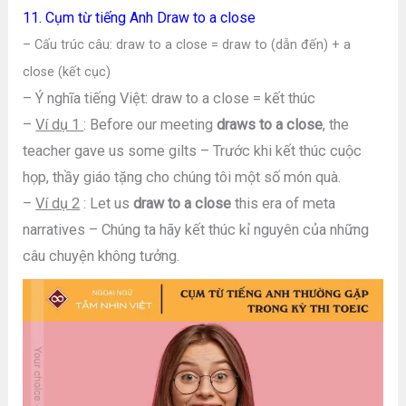
11. Cụm từ tiếng Anh Draw to a close
– Cấu trúc câu: draw to a close = draw to (dẫn đến) + a
close (kết cục)
– Ý nghĩa tiếng Việt: draw to a close = kết thúc
–
Ví dụ 1
: Before our meeting
draws to a close
, the
teacher gave us some gilts – Trước khi kết thúc cuộc
họp, thầy giáo tặng cho chúng tôi một số món quà.
–
Ví dụ 2
: Let us
draw to a close
this era of meta
narratives – Chúng ta hãy kết thúc kỉ nguyên của những
câu chuyện không tưởng.