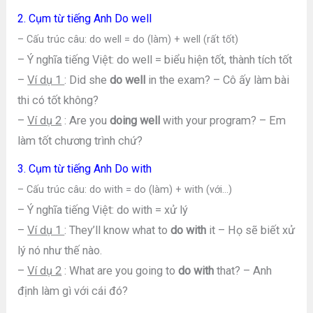
2. Cụm từ tiếng Anh Do well
– Cấu trúc câu: do well = do (làm) + well (rất tốt)
– Ý nghĩa tiếng Việt: do well = biểu hiện tốt, thành tích tốt
–
Ví dụ 1
: Did she
do well
in the exam? – Cô ấy làm bài
thi có tốt không?
–
Ví dụ 2
: Are you
doing well
with your program? – Em
làm tốt chương trình chứ?
3. Cụm từ tiếng Anh Do with
– Cấu trúc câu: do with = do (làm) + with (với…)
– Ý nghĩa tiếng Việt: do with = xử lý
–
Ví dụ 1
: They’ll know what to
do with
it – Họ sẽ biết xử
lý nó như thế nào.
–
Ví dụ 2
: What are you going to
do with
that? – Anh
định làm gì với cái đó?