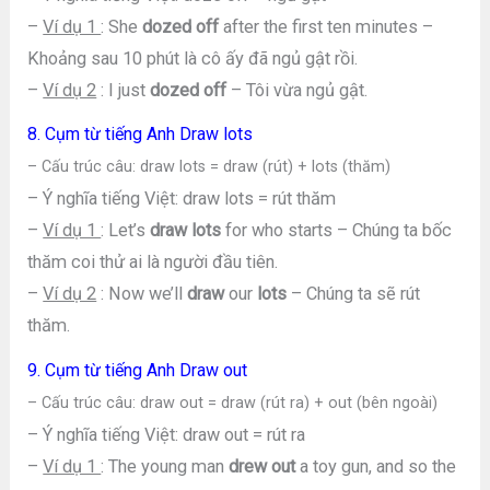
–
Ví dụ 1
: She
dozed off
after the first ten minutes –
Khoảng sau 10 phút là cô ấy đã ngủ gật rồi.
–
Ví dụ 2
: I just
dozed off
– Tôi vừa ngủ gật.
8. Cụm từ tiếng Anh Draw lots
– Cấu trúc câu: draw lots = draw (rút) + lots (thăm)
– Ý nghĩa tiếng Việt: draw lots = rút thăm
–
Ví dụ 1
: Let’s
draw lots
for who starts – Chúng ta bốc
thăm coi thử ai là người đầu tiên.
–
Ví dụ 2
: Now we’ll
draw
our
lots
– Chúng ta sẽ rút
thăm.
9. Cụm từ tiếng Anh Draw out
– Cấu trúc câu: draw out = draw (rút ra) + out (bên ngoài)
– Ý nghĩa tiếng Việt: draw out = rút ra
–
Ví dụ 1
: The young man
drew out
a toy gun, and so the