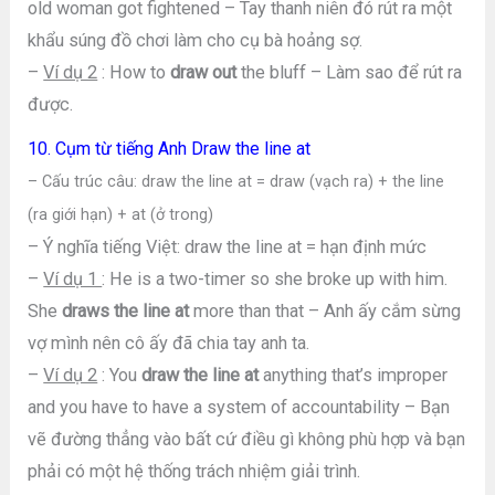
old woman got fightened – Tay thanh niên đó rút ra một
khẩu súng đồ chơi làm cho cụ bà hoảng sợ.
–
Ví dụ 2
: How to
draw out
the bluff – Làm sao để rút ra
được.
10. Cụm từ tiếng Anh Draw the line at
– Cấu trúc câu: draw the line at = draw (vạch ra) + the line
(ra giới hạn) + at (ở trong)
– Ý nghĩa tiếng Việt: draw the line at = hạn định mức
–
Ví dụ 1
: He is a two-timer so she broke up with him.
She
draws the line at
more than that – Anh ấy cắm sừng
vợ mình nên cô ấy đã chia tay anh ta.
–
Ví dụ 2
: You
draw the line at
anything that’s improper
and you have to have a system of accountability – Bạn
vẽ đường thẳng vào bất cứ điều gì không phù hợp và bạn
phải có một hệ thống trách nhiệm giải trình.