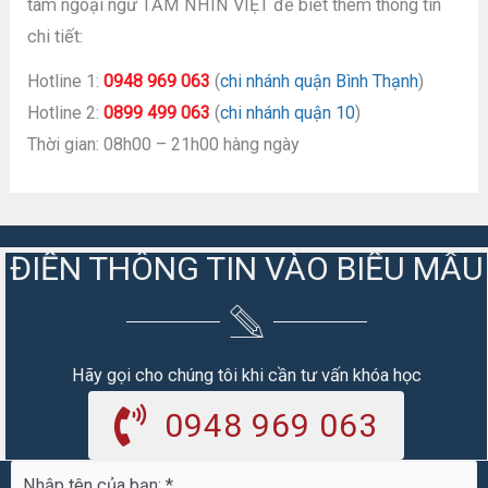
tâm ngoại ngữ TẦM NHÌN VIỆT để biết thêm thông tin
chi tiết:
Hotline 1:
0948 969 063
(
chi nhánh quận Bình Thạnh
)
Hotline 2:
0899 499 063
(
chi nhánh quận 10
)
Thời gian: 08h00 – 21h00 hàng ngày
ĐIỀN THÔNG TIN VÀO BIỂU MẪU
Hãy gọi cho chúng tôi khi cần tư vấn khóa học
0948 969 063