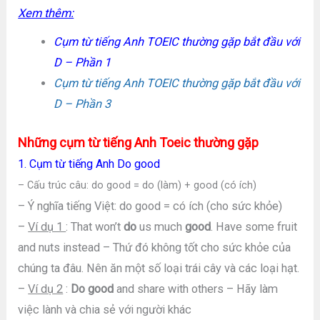
Xem thêm:
Cụm từ tiếng Anh TOEIC thường gặp bắt đầu với
D – Phần 1
Cụm từ tiếng Anh TOEIC thường gặp bắt đầu với
D – Phần 3
Những cụm từ tiếng Anh Toeic thường gặp
1. Cụm từ tiếng Anh Do good
– Cấu trúc câu: do good = do (làm) + good (có ích)
– Ý nghĩa tiếng Việt: do good = có ích (cho sức khỏe)
–
Ví dụ 1
: That won’t
do
us much
good
. Have some fruit
and nuts instead – Thứ đó không tốt cho sức khỏe của
chúng ta đâu. Nên ăn một số loại trái cây và các loại hạt.
–
Ví dụ 2
:
Do good
and share with others – Hãy làm
việc lành và chia sẻ với người khác