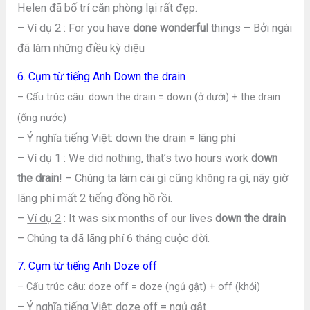
Helen đã bố trí căn phòng lại rất đẹp.
–
Ví dụ 2
: For you have
done wonderful
things – Bởi ngài
đã làm những điều kỳ diệu
6. Cụm từ tiếng Anh Down the drain
– Cấu trúc câu: down the drain = down (ở dưới) + the drain
(ống nước)
– Ý nghĩa tiếng Việt: down the drain = lãng phí
–
Ví dụ 1
: We did nothing, that’s two hours work
down
the drain
! – Chúng ta làm cái gì cũng không ra gì, nãy giờ
lãng phí mất 2 tiếng đồng hồ rồi.
–
Ví dụ 2
: It was six months of our lives
down the drain
– Chúng ta đã lãng phí 6 tháng cuộc đời.
7. Cụm từ tiếng Anh Doze off
– Cấu trúc câu: doze off = doze (ngủ gật) + off (khỏi)
– Ý nghĩa tiếng Việt: doze off = ngủ gật