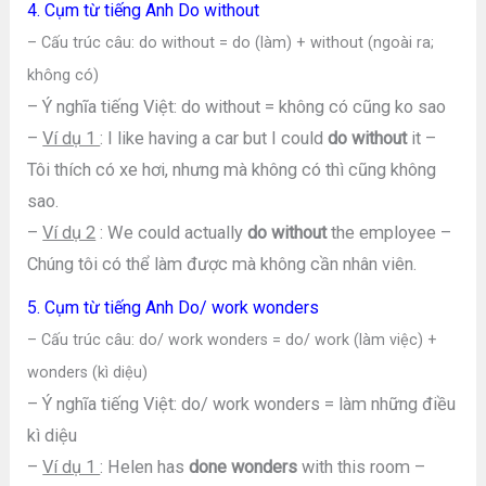
4. Cụm từ tiếng Anh Do without
– Cấu trúc câu: do without = do (làm) + without (ngoài ra;
không có)
– Ý nghĩa tiếng Việt: do without = không có cũng ko sao
–
Ví dụ 1
: I like having a car but I could
do without
it –
Tôi thích có xe hơi, nhưng mà không có thì cũng không
sao.
–
Ví dụ 2
: We could actually
do without
the employee –
Chúng tôi có thể làm được mà không cần nhân viên.
5. Cụm từ tiếng Anh Do/ work wonders
– Cấu trúc câu: do/ work wonders = do/ work (làm việc) +
wonders (kì diệu)
– Ý nghĩa tiếng Việt: do/ work wonders = làm những điều
kì diệu
–
Ví dụ 1
: Helen has
done wonders
with this room –