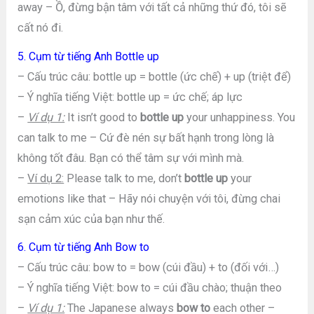
away – Ồ, đừng bận tâm với tất cả những thứ đó, tôi sẽ
cất nó đi.
5. Cụm từ tiếng Anh Bottle up
– Cấu trúc câu: bottle up = bottle (ức chế) + up (triệt để)
– Ý nghĩa tiếng Việt: bottle up = ức chế; áp lực
–
Ví dụ 1:
It isn’t good to
bottle up
your unhappiness. You
can talk to me – Cứ đè nén sự bất hạnh trong lòng là
không tốt đâu. Bạn có thể tâm sự với mình mà.
–
Ví dụ 2:
Please talk to me, don’t
bottle up
your
emotions like that – Hãy nói chuyện với tôi, đừng chai
sạn cảm xúc của bạn như thế.
6. Cụm từ tiếng Anh Bow to
– Cấu trúc câu: bow to = bow (cúi đầu) + to (đối với…)
– Ý nghĩa tiếng Việt: bow to = cúi đầu chào; thuận theo
–
Ví dụ 1:
The Japanese always
bow to
each other –