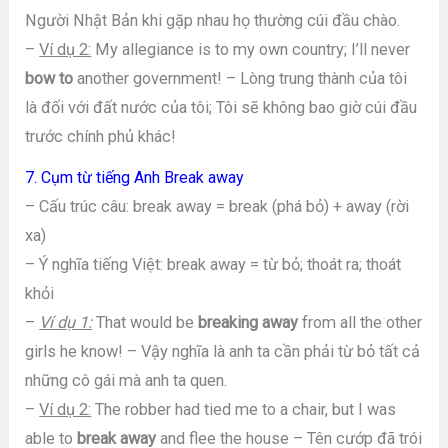
Người Nhật Bản khi gặp nhau họ thường cúi đầu chào.
–
Ví dụ 2:
My allegiance is to my own country; I’ll never
bow to
another government! – Lòng trung thành của tôi
là đối với đất nước của tôi; Tôi sẽ không bao giờ cúi đầu
trước chính phủ khác!
7. Cụm từ tiếng Anh Break away
– Cấu trúc câu: break away = break (phá bỏ) + away (rời
xa)
– Ý nghĩa tiếng Việt: break away = từ bỏ; thoát ra; thoát
khỏi
–
Ví dụ 1:
That would be
breaking away
from all the other
girls he know! – Vậy nghĩa là anh ta cần phải từ bỏ tất cả
những cô gái mà anh ta quen.
–
Ví dụ 2:
The robber had tied me to a chair, but I was
able to
break away
and flee the house – Tên cướp đã trói