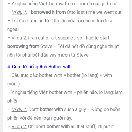
– Ý nghĩa tiếng Việt: borrow from = mượn cái gì đó từ
–
Ví dụ 1:
I
borrowed
it
from
Otto last time we went out
– Tôi đã mượn nó từ Otto lần vừa rồi chúng tôi đi ra
ngoài.
–
Ví dụ 2:
I ran out of art supplies so I had to start
borrowing from
Steve – Tôi đã hết đồ dùng nghệ thuật
nên tôi phải bắt đầu vay mượn từ Steve.
4. Cụm từ tiếng Anh Bother with
– Cấu trúc câu: bother with = bother (lo lắng) + with
(với…)
– Ý nghĩa tiếng Việt: bother with = phiền não, lo lắng; làm
phiền
–
Ví dụ 1:
Don’t
bother with
such a guy – Đừng có buồn
phiền với đè nén loại người này.
–
Ví dụ 2:
Oh, don’t
bother with
all that stuff, I’ll put it