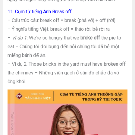
11. Cụm từ tiếng Anh Break off
– Cấu trúc câu: break off = break (phá vỡ) + off (rời)
– Ý nghĩa tiếng Việt: break off = tháo rời; bẻ rời ra
–
Ví dụ 1:
We’re so hungry that we
broke off
the pie to
eat – Chúng tôi đói bụng đến nỗi chúng tôi đã bẻ một
miếng bánh để ăn.
–
Ví dụ 2:
Those bricks in the yard must have
broken off
the chimney – Những viên gạch ở sân đó chắc đã vỡ
ống khói.