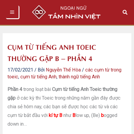
Nhảy
Tìm
tới
kiếm
nội
dung
CỤM TỪ TIẾNG ANH TOEIC
THƯỜNG GẶP B – PHẦN 4
17/02/2021
/ Bởi
Nguyễn Thế Hòa
/
các cụm từ trong
toeic
,
cụm từ tiếng Anh
,
thành ngữ tiếng Anh
Phần 4
trong loạt bài
Cụm từ tiếng Anh Toeic thường
gặp
ở các kỳ thi Toeic trong những năm gần đây được
chia sẻ hôm nay, các bạn sẽ được học các từ và các
cụm từ bắt đầu với
kí tự B
như
B
low up, (Be)
b
ogged
down in…