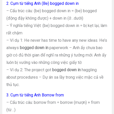
2. Cụm từ tiếng Anh (Be) bogged down in
– Cấu trúc câu: (be) bogged down in = (be) bogged
(động đậy không được) + down in (ở…dưới)
– Ý nghĩa tiếng Việt: (be) bogged down in = bị kẹt lại; làm
rất chậm
– Ví dụ 1: He never has time to have any new ideas. He’s
always
bogged down in
paperwork – Anh ấy chưa bao
giờ có đủ thời gian để nghĩ ra những ý tưởng mới. Anh ấy
luôn bị vướng vào những công việc giấy tờ.
– Ví dụ 2: The project got
bogged down in
haggling
about procedures – Dự án sa lầy trong việc mặc cả về
thủ tục.
3. Cụm từ tiếng Anh Borrow from
– Cấu trúc câu: borrow from = borrow (mượn) + from
(từ…)