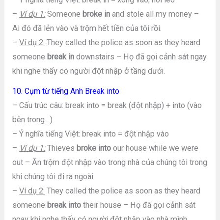
–
Ví dụ 1:
Someone
broke in
and stole all my money –
Ai đó đã lẻn vào và trộm hết tiền của tôi rồi.
–
Ví dụ 2:
They called the police as soon as they heard
someone
break in
downstairs – Họ đã gọi cảnh sát ngay
khi nghe thấy có người đột nhập ở tầng dưới.
10. Cụm từ tiếng Anh Break into
– Cấu trúc câu: break into = break (đột nhập) + into (vào
bên trong…)
– Ý nghĩa tiếng Việt: break into = đột nhập vào
–
Ví dụ 1:
Thieves
broke into
our house while we were
out – Ăn trộm đột nhập vào trong nhà của chúng tôi trong
khi chúng tôi đi ra ngoài.
–
Ví dụ 2:
They called the police as soon as they heard
someone
break into
their house – Họ đã gọi cảnh sát
ngay khi nghe thấy có người đột nhập vào nhà mình.