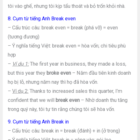
tôi vào ghế, nhưng tôi kịp tẩu thoát và bỏ trốn khỏi nhà.
8. Cụm từ tiếng Anh Break even
– Cấu trúc câu: break even = break (phá vỡ) = even
(tương đương)
– Ý nghĩa tiếng Việt: break even = hòa vốn; chi tiêu phù
hợp
–
Ví dụ 1:
The first year in business, they made a loss,
but this year they
broke even
– Năm đầu tiên kinh doanh
họ bị lỗ, nhưng năm nay thì họ đã hòa vốn.
–
Ví dụ 2:
Thanks to increased sales this quarter, I’m
confident that we will
break even
– Nhờ doanh thu tăng
trong quý này, tôi tự tin rằng chúng tôi sẽ hòa vốn.
9. Cụm từ tiếng Anh Break in
– Cấu trúc câu: break in = break (đánh) + in (ở trong)
– Ý nghĩa tiếng Việt: break in = xông vào; nói leo