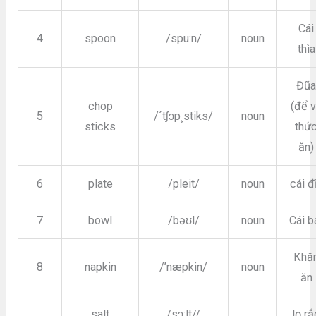
Cái
4
spoon
/spu:n/
noun
thìa
Đũ
chop
(để 
5
/´tʃɔp¸stiks/
noun
sticks
thứ
ăn)
6
plate
/pleit/
noun
cái đ
7
bowl
/bəʊl/
noun
Cái b
Khă
8
napkin
/’næpkin/
noun
ăn
salt
/sɔ:lt//
lọ rắ