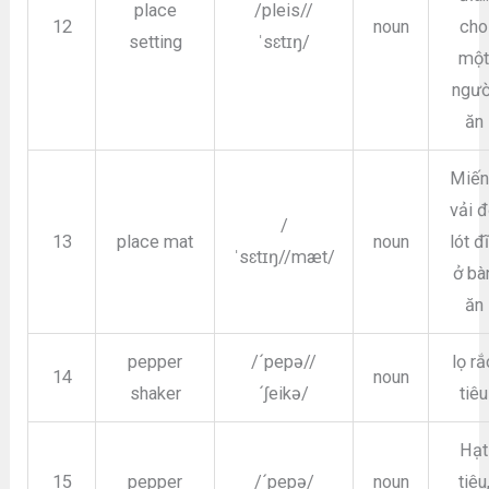
place
/pleis//
12
noun
cho
setting
ˈsɛtɪŋ/
mộ
ngườ
ăn
Miến
vải 
/
13
place mat
noun
lót đ
ˈsɛtɪŋ//mæt/
ở bà
ăn
pepper
/´pepə//
lọ rắ
14
noun
shaker
´ʃeikə/
tiêu
Hạt
15
pepper
/´pepə/
noun
tiêu