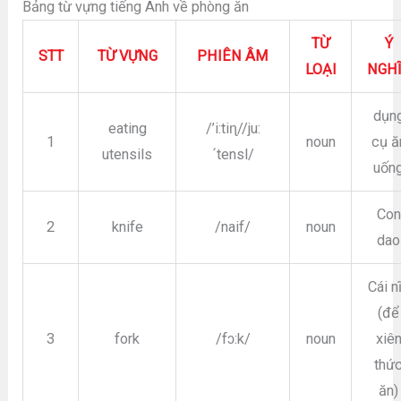
Bảng từ vựng tiếng Anh về phòng ăn
TỪ
Ý
STT
TỪ VỰNG
PHIÊN ÂM
LOẠI
NGH
dụn
eating
/’i:tiɳ//ju:
1
noun
cụ ă
utensils
´tensl/
uốn
Con
2
knife
/naif/
noun
dao
Cái n
(để
3
fork
/fɔ:k/
noun
xiê
thứ
ăn)