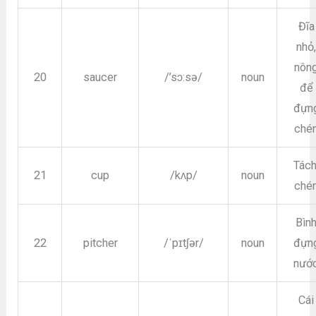
Đĩa
nhỏ
nôn
20
saucer
/’sɔ:sə/
noun
để
đựn
ché
Tách
21
cup
/kʌp/
noun
ché
Bìn
22
pitcher
/ˈpɪtʃər/
noun
đựn
nướ
Cái