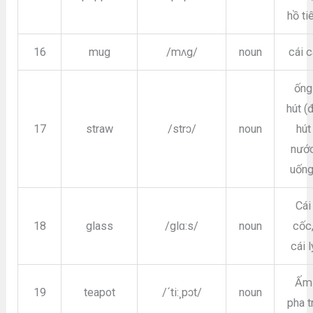
hồ ti
16
mug
/mʌg/
noun
cái 
ống
hút (
17
straw
/strɔ/
noun
hút
nướ
uống
Cái
18
glass
/glɑ:s/
noun
cốc
cái l
Ấm
19
teapot
/´ti:¸pɔt/
noun
pha t