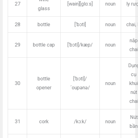
27
[wain][glɑ:s]
noun
ly rư
glass
28
bottle
[‘bɔtl]
noun
chai, 
nắp
29
bottle cap
[‘bɔtl]/kæp/
noun
cha
Dụn
cụ
bottle
[‘bɔtl]/
30
noun
khu
opener
´oupənə/
nút
cha
Nút
31
cork
/kɔ:k/
noun
bần