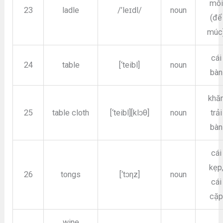
môi
23
ladle
/’leɪdl/
noun
(để
múc
cái
24
table
[‘teibl]
noun
bàn
khă
25
table cloth
[‘teibl][klɔθ]
noun
trải
bàn
cái
kẹp
26
tongs
[‘tɔηz]
noun
cái
cặp
wine