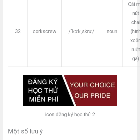
Cái 
nút
cha
32
corkscrew
/´kɔ:k¸skru:/
noun
(hìn
xoắ
ruột
gà)
icon đăng ký học thử 2
Một số lưu ý