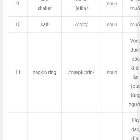
9
noun
shaker
´ʃeikə/
muố
10
salt
/sɔ:lt/
noun
muố
Vòn
đán
dấu
khă
11
napkin ring
/’næpkinriη/
noun
ăn
(củ
từn
ngườ
Bày
dao
đĩa.