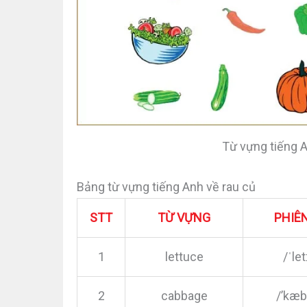
Từ vựng tiếng A
Bảng từ vựng tiếng Anh về rau củ
STT
TỪ VỰNG
PHIÊ
1
lettuce
/ˈlet
2
cabbage
/’kæb