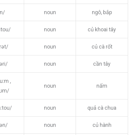
:n/
noun
ngô, bắp
itou/
noun
củ khoai tây
rət/
noun
củ cà rốt
əri/
noun
cần tây
u:m ,
noun
nấm
rʊm/
:tou/
noun
quả cà chua
jən/
noun
củ hành