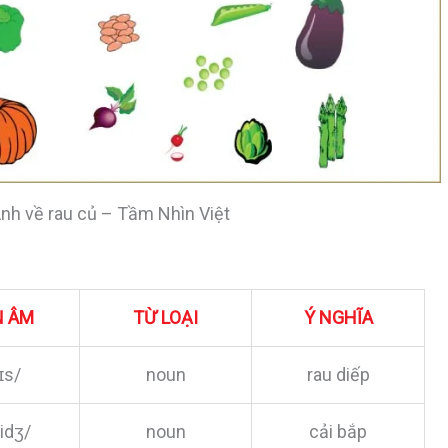
nh về rau củ – Tầm Nhìn Việt
N ÂM
TỪ LOẠI
Ý NGHĨA
ɪs/
noun
rau diếp
idʒ/
noun
cải bắp