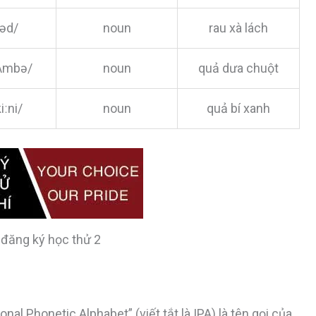
ləd/
noun
rau xà lách
kʌmbə/
noun
quả dưa chuột
iːni/
noun
quả bí xanh
 đăng ký học thử 2
onal Phonetic Alphabet” (viết tắt là IPA) là tên gọi của