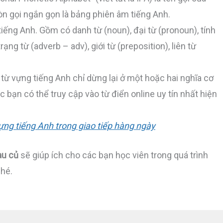
òn gọi ngắn gọn là bảng phiên âm tiếng Anh.
tiếng Anh. Gồm có danh từ (noun), đại từ (pronoun), tính
trạng từ (adverb – adv), giới từ (preposition), liên từ
 từ vựng tiếng Anh chỉ dừng lại ở một hoặc hai nghĩa cơ
 bạn có thể truy cập vào từ điển online uy tín nhất hiện
ựng tiếng Anh trong giao tiếp hàng ngày
rau củ
sẽ giúp ích cho các bạn học viên trong quá trình
nhé.