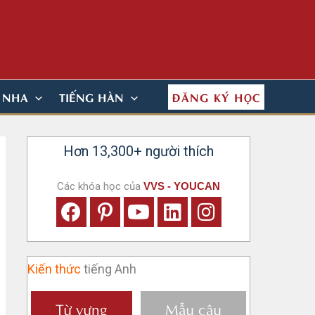
ĐĂNG KÝ HỌC
N NHA
TIẾNG HÀN
Hơn 13,300+ người thích
Các khóa học của
VVS - YOUCAN
Kiến thức
tiếng Anh
Từ vựng
Mẫu câu