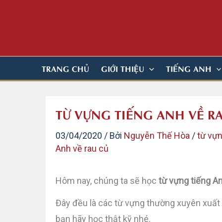
Nhảy
tới
nội
dung
TRANG CHỦ
GIỚI THIỆU
TIẾNG ANH
TỪ VỰNG TIẾNG ANH VỀ R
03/04/2020
/ Bởi
Nguyễn Thế Hòa
/
từ vựn
Anh về rau củ
Hôm nay, chúng ta sẽ học
từ vựng tiếng An
Đây đều là các từ vựng thường xuyên xuất 
bạn hãy học thật kỹ nhé.