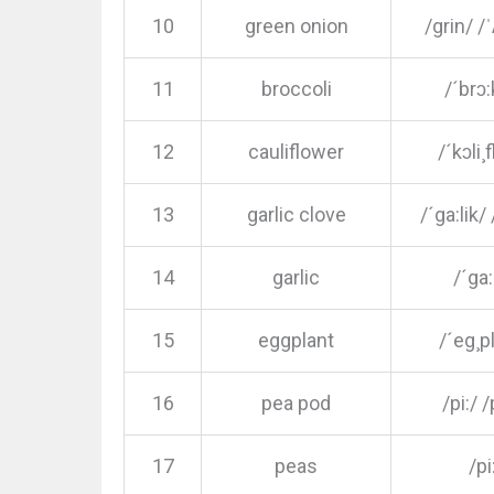
10
green onion
/grin/ /
11
broccoli
/´brɔ:
12
cauliflower
/´kɔli¸
13
garlic clove
/´ga:lik/
14
garlic
/´ga:
15
eggplant
/´eg¸p
16
pea pod
/pi:/ 
17
peas
/pi