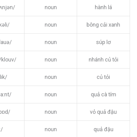
ˈʌnjən/
noun
hành lá
kəli/
noun
bông cải xanh
flauə/
noun
súp lơ
 /klouv/
noun
nhánh củ tỏi
lik/
noun
củ tỏi
la:nt/
noun
quả cà tím
/pɒd/
noun
vỏ quả đậu
:/
noun
quả đậu