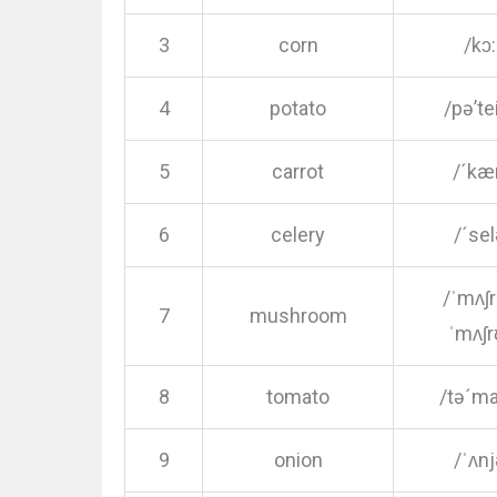
3
corn
/kɔ
4
potato
/pə’te
5
carrot
/´kæ
6
celery
/´sel
/ˈmʌʃr
7
mushroom
ˈmʌʃ
8
tomato
/tə´ma
9
onion
/ˈʌn