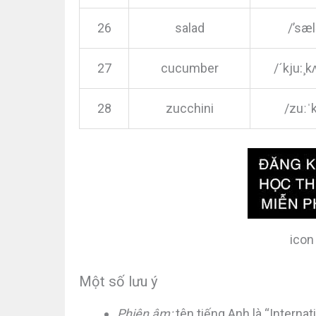
26
salad
/’sæ
27
cucumber
/´kju:¸
28
zucchini
/zuːˈk
icon
Một số lưu ý
Phiên âm:
tên tiếng Anh là “Internati