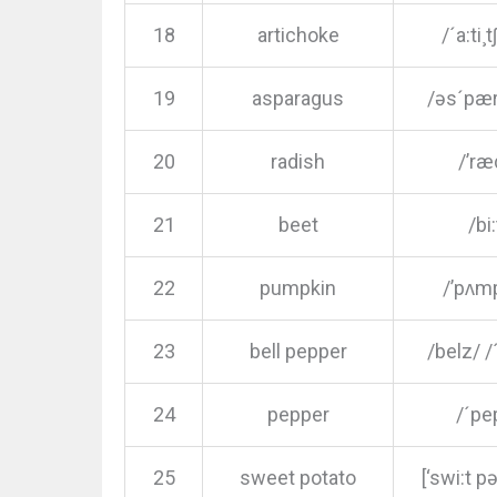
18
artichoke
/´a:ti¸
19
asparagus
/əs´pæ
20
radish
/’ræ
21
beet
/bi:
22
pumpkin
/’pʌm
23
bell pepper
/belz/ 
24
pepper
/´pe
25
sweet potato
[‘swi:t pə