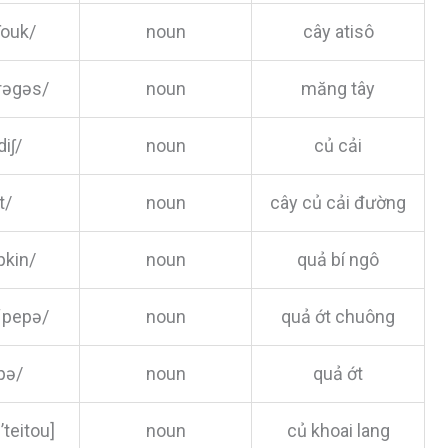
tʃouk/
noun
cây atisô
rəgəs/
noun
măng tây
diʃ/
noun
củ cải
t/
noun
cây củ cải đường
pkin/
noun
quả bí ngô
/´pepə/
noun
quả ớt chuông
pə/
noun
quả ớt
’teitou]
noun
củ khoai lang