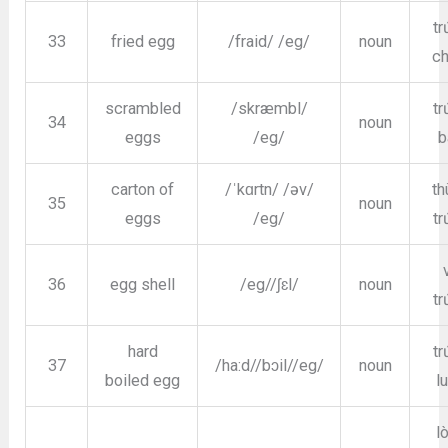
tr
33
fried egg
/fraid/ /eg/
noun
ch
scrambled
/skræmbl/
tr
34
noun
eggs
/eg/
b
carton of
/ˈkɑrtn/ /əv/
th
35
noun
eggs
/eg/
tr
36
egg shell
/eg//ʃɛl/
noun
tr
hard
tr
37
/ha:d//bɔil//eg/
noun
boiled egg
l
l