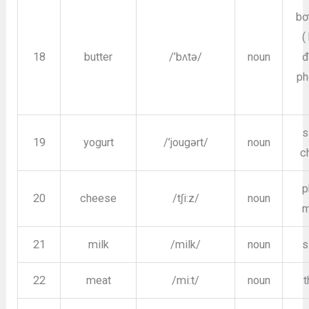
bơ
(
18
butter
/’bʌtə/
noun
đ
ph
s
19
yogurt
/’jougərt/
noun
c
p
20
cheese
/tʃi:z/
noun
m
21
milk
/milk/
noun
s
22
meat
/mi:t/
noun
t