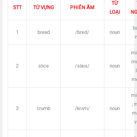
TỪ
STT
TỪ VỰNG
PHIÊN ÂM
LOẠI
NG
b
1
bread
/bred/
noun
mi
mỏ
2
slice
/slais/
noun
m
mi
, 
3
crumb
/krʌm/
noun
m
v