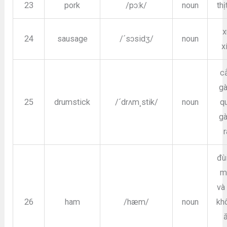
23
pork
/pɔ:k/
noun
thị
x
24
sausage
/´sɔsidʒ/
noun
x
c
gà
25
drumstick
/´drʌm¸stik/
noun
qu
gà
r
đùi
m
và
26
ham
/hæm/
noun
kh
ă