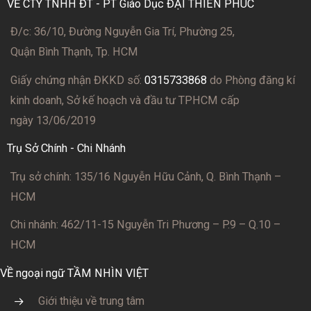
VỀ CTY TNHH ĐT - PT Giáo Dục ĐẠI THIÊN PHÚC
Đ/c: 36/10, Đường Nguyễn Gia Trí, Phường 25,
Quận Bình Thạnh, Tp. HCM
Giấy chứng nhận ĐKKD số:
0315733868
do Phòng đăng kí
kinh doanh, Sở kế hoạch và đầu tư TPHCM cấp
ngày 13/06/2019
Trụ Sở Chính - Chi Nhánh
Trụ sở chính: 135/16 Nguyễn Hữu Cảnh, Q. Bình Thạnh –
HCM
Chi nhánh: 462/11-15 Nguyễn Tri Phương – P.9 – Q.10 –
HCM
VỀ ngoại ngữ TẦM NHÌN VIỆT
Giới thiệu về trung tâm