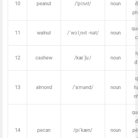
10
peanut
/’pi:nʌt/
noun
đ
ph
qu
11
walnut
/´wɔ:l¸nʌt -nət/
noun
c
h
12
cashew
/kæ´ʃu:/
noun
đ
q
13
almond
/’a:mənd/
noun
h
n
qu
đ
14
pecan
/pi´kæn/
noun
pê