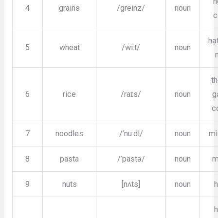
n
4
grains
/greinz/
noun
c
hạt
5
wheat
/wi:t/
noun
th
6
rice
/raɪs/
noun
g
c
7
noodles
/’nu:dl/
noun
mì
8
pasta
/’pastə/
noun
m
9
nuts
[nʌts]
noun
h
h