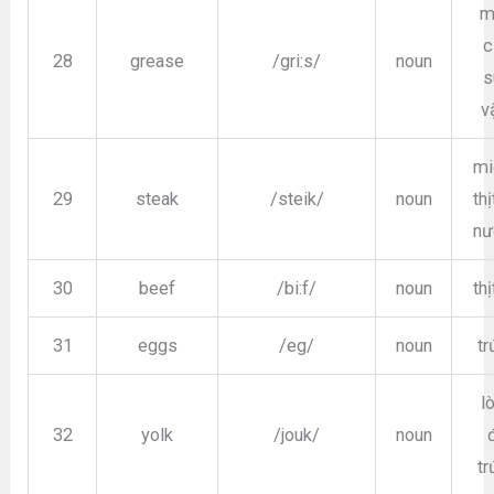
m
c
28
grease
/gri:s/
noun
s
v
mi
29
steak
/steik/
noun
th
nư
30
beef
/bi:f/
noun
th
31
eggs
/eg/
noun
tr
l
32
yolk
/jouk/
noun
tr