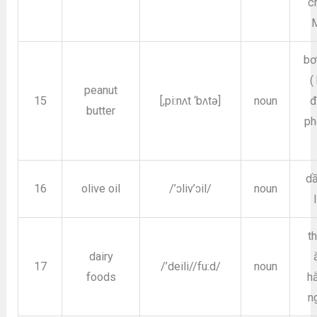
c
bơ
(
peanut
15
[,pi:nʌt ‘bʌtə]
noun
đ
butter
ph
dầ
16
olive oil
/’ɔliv’ɔil/
noun
t
dairy
17
/’deili//fu:d/
noun
foods
h
n