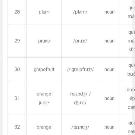
qu
28
plum
/plʌm/
noun
mậ
qu
29
prune
/pru:n/
noun
mậ
kh
qu
30
grapefruit
//’greipfru:t//
noun
bưở
nư
orange
/ɒrɪndʒ/ /
31
noun
é
juice
ʤu:s/
ca
qu
32
orange
/ɒrɪndʒ/
noun
ca