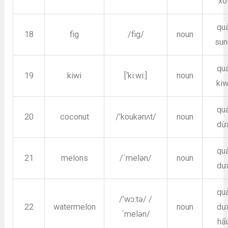
xô
qu
18
fig
/fig/
noun
sun
qu
19
kiwi
[‘ki:wi:]
noun
kiw
qu
20
coconut
/’koukənʌt/
noun
dừ
qu
21
melons
/´melən/
noun
dư
qu
/’wɔ:tə/ /
22
watermelon
noun
dư
´melən/
hấ