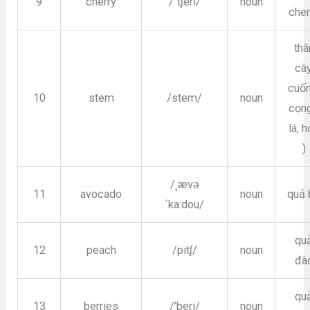
9
cherry
/´tʃeri/
noun
cher
thâ
cây
cuốn
10
stem
/stem/
noun
cọng
lá, 
)
/¸ævə
11
avocado
noun
quả 
´ka:dou/
qu
12
peach
/pitʃ/
noun
đà
qu
13
berries
/’beri/
noun