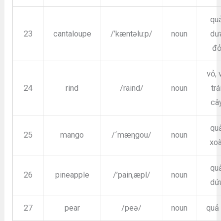
qu
23
cantaloupe
/’kæntəlu:p/
noun
dư
đ
vỏ, 
24
rind
/raind/
noun
trá
câ
qu
25
mango
/´mæηgou/
noun
xoà
qu
26
pineapple
/’pain,æpl/
noun
dứ
27
pear
/peə/
noun
quả 