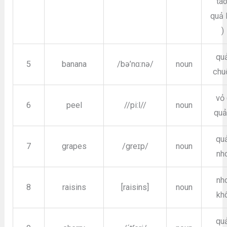
táo
quả l
)
qu
5
banana
/bə’nɑ:nə/
noun
chu
vỏ 
6
peel
//pi:l//
noun
quả
qu
7
grapes
/greɪp/
noun
nh
nh
8
raisins
[raisins]
noun
kh
qu