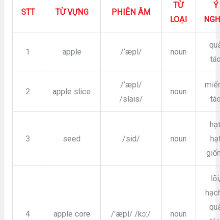
TỪ
Ý
STT
TỪ VỰNG
PHIÊN ÂM
LOẠI
NGH
qu
1
apple
/’æpl/
noun
tá
/’æpl/
miế
2
apple slice
noun
/slais/
tá
hạt
3
seed
/sid/
noun
hạ
giố
lõi
hạch
qu
4
apple core
/’æpl/ /kɔ:/
noun