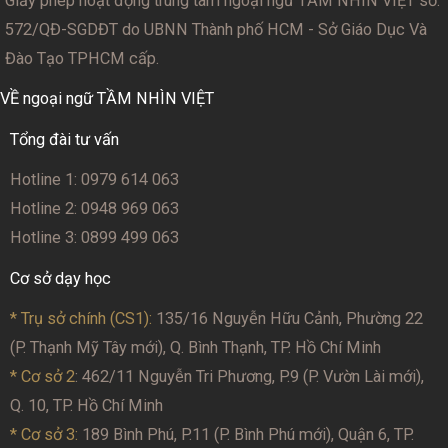
Giấy phép hoạt động trung tâm ngoại ngữ TẦM NHÌN VIỆT số:
572/QĐ-SGDĐT
do UBNN Thành phố HCM - Sở Giáo Dục Và
Đào Tạo TPHCM cấp.
VỀ ngoại ngữ TẦM NHÌN VIỆT
Tổng đài tư vấn
Hotline 1: 0979 614 063
Hotline 2: 0948 969 063
Hotline 3: 0899 499 063
Cơ sở dạy học
* Trụ sở chính (CS1):
135/16 Nguyễn Hữu Cảnh, Phường 22
(P. Thạnh Mỹ Tây mới), Q. Bình Thạnh, TP. Hồ Chí Minh
* Cơ sở 2
: 462/11 Nguyễn Tri Phương, P.9 (P. Vườn Lài mới),
Q. 10, TP. Hồ Chí Minh
* Cơ sở 3:
189 Bình Phú, P.11 (P. Bình Phú mới), Quận 6, TP.