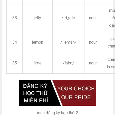
mứ
33
jelly
/´dʒeli/
noun
c
đặ
qu
34
lemon
/´lemən/
noun
cha
cha
35
lime
/laim/
noun
lá c
icon đăng ký học thử 2