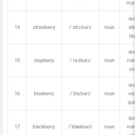
mọ
qu
14
strawberry
/ˈstrɔ:bəri/
noun
dâ
tâ
qu
15
raspberry
/´ra:zbəri/
noun
mâ
xô
qu
16
blueberry
/´blu:bəri/
noun
việ
quấ
qu
17
blackberry
/´blækbəri/
noun
mâ