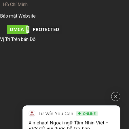
Hồ Chí Minh
Bảo mật Website
Vị Trí Trên bản Đồ
Tư Vấn You Can
ONLINE
Xin chào! Ngoại ngữ Tầm Nhìn Việt - 
VVS rất vui được hỗ trợ bạn.